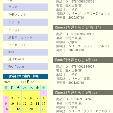
LaLa
商品ＩＤ：9784098705368
著者：田村由美(著)
クッキー
出版社：小学館
掲載誌・シリーズ：フラワーCアルファ
別冊フレンド
発売日：2019/07/10
デザート
猫mix幻奇譚とらじ 14巻 (14)
ベツコミ
商品ＩＤ：9784098728985
別冊マーガレット
著者：田村由美(著)
出版社：小学館
マーガレット
掲載誌・シリーズ：フラワーCアルファ
発売日：2025/03/10
Kiss
月刊flowers
猫mix幻奇譚とらじ 4巻 (4)
Feel Young
商品ＩＤ：9784091334657
著者：田村由美(著)
出版社：小学館
営業日のご案内
詳細→
掲載誌・シリーズ：凛花
発売日：2011/02/10
猫mix幻奇譚とらじ 5巻 (5)
商品ＩＤ：9784091342638
著者：田村由美(著)
出版社：小学館
掲載誌・シリーズ：フラワーＣアルファ