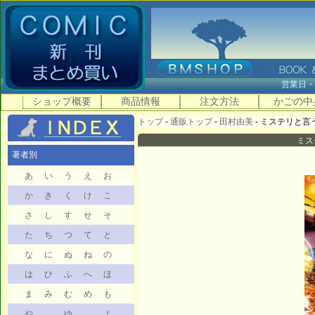
営業日
ショップ概要
商品情報
注文方法
かごの中
トップ
-
通販トップ
-
田村由美
- ミステリと言う勿
ミス
著者別
あ
い
う
え
お
か
き
く
け
こ
さ
し
す
せ
そ
た
ち
つ
て
と
な
に
ぬ
ね
の
は
ひ
ふ
へ
ほ
ま
み
む
め
も
や
ゆ
よ