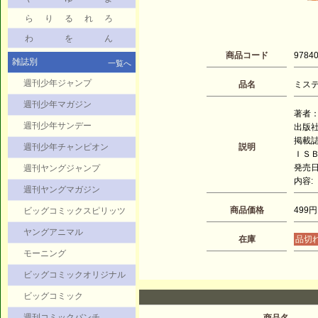
ら
り
る
れ
ろ
わ
を
ん
商品コード
9784
雑誌別
一覧へ
週刊少年ジャンプ
品名
ミステ
週刊少年マガジン
著者：
週刊少年サンデー
出版
掲載
週刊少年チャンピオン
説明
ＩＳＢＮ
発売日：
週刊ヤングジャンプ
内容:
週刊ヤングマガジン
商品価格
499円
ビッグコミックスピリッツ
ヤングアニマル
在庫
品切
モーニング
ビッグコミックオリジナル
ビッグコミック
週刊コミックバンチ