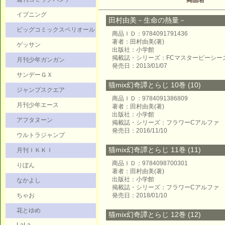
商品名
イブニング
田村由美－生命の熱量－
ビッグコミックスペリオール
商品ＩＤ：9784091791436
著者：田村由美(著)
ゲッサン
出版社：小学館
掲載誌・シリーズ：FCマスターピーシー
月刊少年ガンガン
発売日：2013/01/07
サンデーＧＸ
猫mix幻奇譚とらじ 10巻 (10)
ジャンプスクエア
商品ＩＤ：9784091386809
月刊少年エース
著者：田村由美(著)
出版社：小学館
アフタヌーン
掲載誌・シリーズ：フラワーCアルファ
発売日：2016/11/10
ウルトラジャンプ
猫mix幻奇譚とらじ 11巻 (11)
月刊ＩＫＫＩ
商品ＩＤ：9784098700301
りぼん
著者：田村由美(著)
出版社：小学館
なかよし
掲載誌・シリーズ：フラワーCアルファ
ちゃお
発売日：2018/01/10
花とゆめ
猫mix幻奇譚とらじ 12巻 (12)