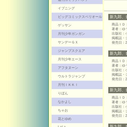
イブニング
新九郎、奔る
ビッグコミックスペリオール
商品ＩＤ：9
ゲッサン
著者：ゆう
出版社：
月刊少年ガンガン
掲載誌・
サンデーＧＸ
発売日：20
ジャンプスクエア
新九郎、奔る
月刊少年エース
商品ＩＤ：9
著者：ゆう
アフタヌーン
出版社：
掲載誌・
ウルトラジャンプ
発売日：20
月刊ＩＫＫＩ
新九郎、奔る
りぼん
商品ＩＤ：9
なかよし
著者：ゆう
出版社：
ちゃお
掲載誌・
発売日：20
花とゆめ
新九郎、奔