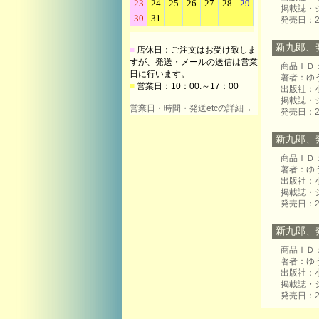
掲載誌・
発売日：20
新九郎、奔
■
店休日：ご注文はお受け致しま
すが、発送・メールの送信は営業
商品ＩＤ：9
日に行います。
著者：ゆう
■
営業日：10：00.～17：00
出版社：
掲載誌・
営業日・時間・発送etcの詳細→
発売日：20
新九郎、奔
商品ＩＤ：9
著者：ゆう
出版社：
掲載誌・
発売日：20
新九郎、奔
商品ＩＤ：9
著者：ゆう
出版社：
掲載誌・
発売日：20