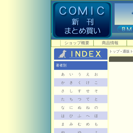
ショップ概要
商品情報
トップ
-
通販
著者別
あ
い
う
え
お
か
き
く
け
こ
さ
し
す
せ
そ
た
ち
つ
て
と
な
に
ぬ
ね
の
は
ひ
ふ
へ
ほ
ま
み
む
め
も
や
ゆ
よ