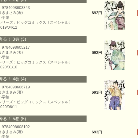
784098603343
きまさみ(著)
692円
小学館
シリーズ：ビッグコミックス〔スペシャル〕
19/04/12
る！ 3巻 (3)
784098605217
きまさみ(著)
693円
小学館
シリーズ：ビッグコミックス〔スペシャル〕
20/01/10
る！ 4巻 (4)
784098606719
きまさみ(著)
693円
小学館
シリーズ：ビッグコミックス〔スペシャル〕
20/06/11
る！ 5巻 (5)
784098608102
きまさみ(著)
693円
小学館