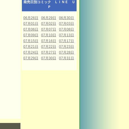
０８月
０９月
０８月
発売日別コミック ＬＩＮＥ Ｕ
０７月
０８月
０７月
Ｐ
０６月
０７月
０６月
０５月
０６月
０５月
０４月
０５月
０４月
０３月
０４月
０３月
06月26日
06月29日
06月30日
０２月
０３月
０２月
07月01日
07月02日
07月03日
０１月
０２月
０１月
２０２４
０１月
２０２４
07月06日
07月07日
07月08日
１２月
２０２
１２月
１１月
４
１１月
07月09日
07月10日
07月13日
１０月
１２月
１０月
07月15日
07月16日
07月17日
０９月
１１月
０９月
０８月
１０月
０８月
07月21日
07月22日
07月23日
０７月
０９月
０７月
０６月
０８月
０６月
07月24日
07月27日
07月28日
０５月
０７月
０５月
07月29日
07月30日
07月31日
０４月
０６月
０４月
０３月
０５月
０３月
０２月
０４月
０２月
０１月
０３月
０１月
２０２３
０２月
２０２３
１２
０１月
１２
月
２０２
月
１１
３
１１
月
１２
月
１０
月
１０
月
１１
月
０９
月
０９
月
１０
月
０８
月
０８
月
０９
月
０７
月
０７
月
０８
月
０６
月
０６
月
０７
月
０５
月
０５
月
０６
月