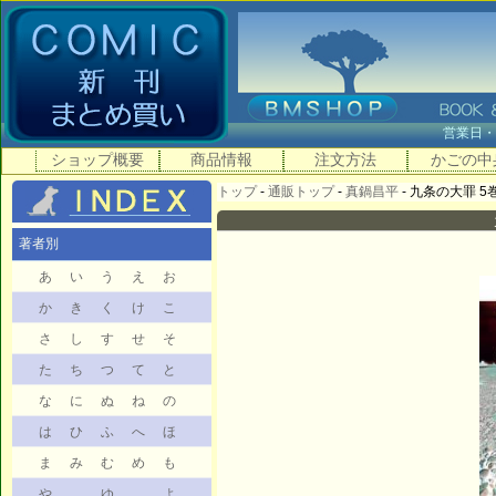
営業日
ショップ概要
商品情報
注文方法
かごの中
トップ
-
通販トップ
-
真鍋昌平
- 九条の大罪 5巻 
著者別
あ
い
う
え
お
か
き
く
け
こ
さ
し
す
せ
そ
た
ち
つ
て
と
な
に
ぬ
ね
の
は
ひ
ふ
へ
ほ
ま
み
む
め
も
や
ゆ
よ