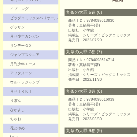
商品名
イブニング
九条の大罪 6巻 (6)
ビッグコミックスペリオール
商品ＩＤ：9784098613830
著者：真鍋昌平(著)
ゲッサン
出版社：小学館
掲載誌・シリーズ：ビッグコミックス
月刊少年ガンガン
発売日：2022/07/29
サンデーＧＸ
九条の大罪 7巻 (7)
ジャンプスクエア
商品ＩＤ：9784098614714
月刊少年エース
著者：真鍋昌平(著)
出版社：小学館
アフタヌーン
掲載誌・シリーズ：ビッグコミックス
発売日：2022/11/30
ウルトラジャンプ
九条の大罪 8巻 (8)
月刊ＩＫＫＩ
商品ＩＤ：9784098616039
りぼん
著者：真鍋昌平(著)
出版社：小学館
なかよし
掲載誌・シリーズ：ビッグコミックス
ちゃお
発売日：2023/03/30
花とゆめ
九条の大罪 9巻 (9)