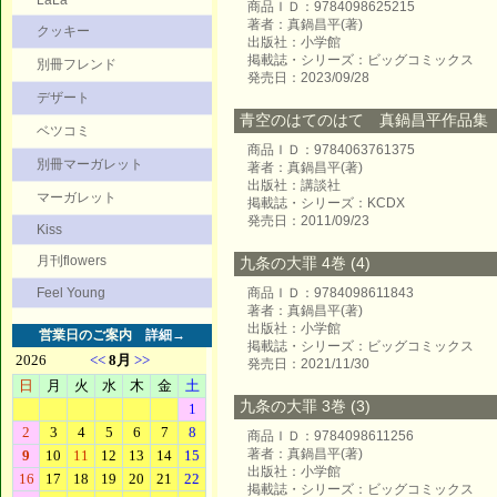
LaLa
商品ＩＤ：9784098625215
著者：真鍋昌平(著)
クッキー
出版社：小学館
掲載誌・シリーズ：ビッグコミックス
別冊フレンド
発売日：2023/09/28
デザート
青空のはてのはて 真鍋昌平作品集
ベツコミ
商品ＩＤ：9784063761375
別冊マーガレット
著者：真鍋昌平(著)
出版社：講談社
マーガレット
掲載誌・シリーズ：KCDX
発売日：2011/09/23
Kiss
月刊flowers
九条の大罪 4巻 (4)
Feel Young
商品ＩＤ：9784098611843
著者：真鍋昌平(著)
出版社：小学館
営業日のご案内
詳細→
掲載誌・シリーズ：ビッグコミックス
発売日：2021/11/30
九条の大罪 3巻 (3)
商品ＩＤ：9784098611256
著者：真鍋昌平(著)
出版社：小学館
掲載誌・シリーズ：ビッグコミックス