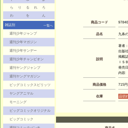
ら
り
る
れ
ろ
わ
を
ん
商品コード
9784
雑誌別
一覧へ
週刊少年ジャンプ
品名
九条の大
週刊少年マガジン
著者：
週刊少年サンデー
出版
掲載
週刊少年チャンピオン
説明
ＩＳＢＮ
発売日：
週刊ヤングジャンプ
内容:
週刊ヤングマガジン
商品価格
715円
ビッグコミックスピリッツ
ヤングアニマル
在庫
品切
モーニング
ビッグコミックオリジナル
ビッグコミック
週刊コミックバンチ