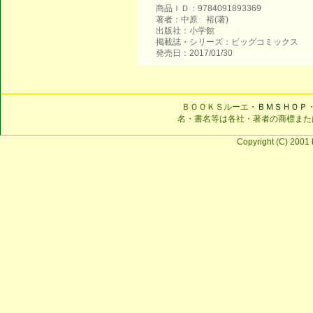
商品ＩＤ：9784091893369
著者：中原 裕(著)
出版社：小学館
掲載誌・シリーズ：ビッグコミックス
発売日：2017/01/30
ＢＯＯＫＳルーエ・
ＢＭＳＨＯＰ
名・書名等は各社・著者の商標また
Copyright (C) 2001 b