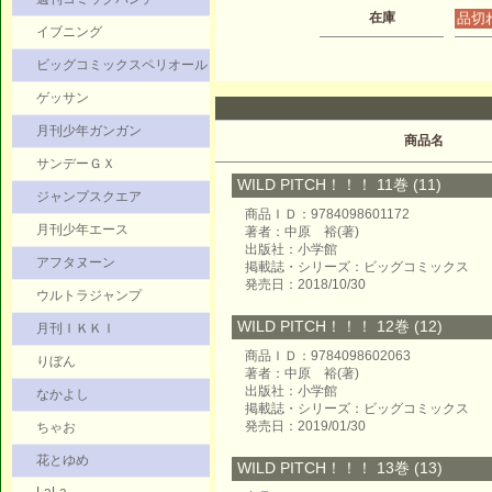
在庫
品切
イブニング
ビッグコミックスペリオール
ゲッサン
月刊少年ガンガン
商品名
サンデーＧＸ
WILD PITCH！！！ 11巻 (11)
ジャンプスクエア
商品ＩＤ：9784098601172
月刊少年エース
著者：中原 裕(著)
出版社：小学館
アフタヌーン
掲載誌・シリーズ：ビッグコミックス
発売日：2018/10/30
ウルトラジャンプ
WILD PITCH！！！ 12巻 (12)
月刊ＩＫＫＩ
商品ＩＤ：9784098602063
りぼん
著者：中原 裕(著)
出版社：小学館
なかよし
掲載誌・シリーズ：ビッグコミックス
発売日：2019/01/30
ちゃお
花とゆめ
WILD PITCH！！！ 13巻 (13)