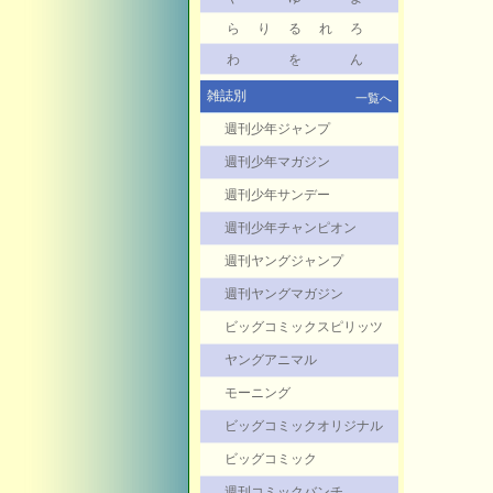
ら
り
る
れ
ろ
わ
を
ん
雑誌別
一覧へ
週刊少年ジャンプ
週刊少年マガジン
週刊少年サンデー
週刊少年チャンピオン
週刊ヤングジャンプ
週刊ヤングマガジン
ビッグコミックスピリッツ
ヤングアニマル
モーニング
ビッグコミックオリジナル
ビッグコミック
週刊コミックバンチ