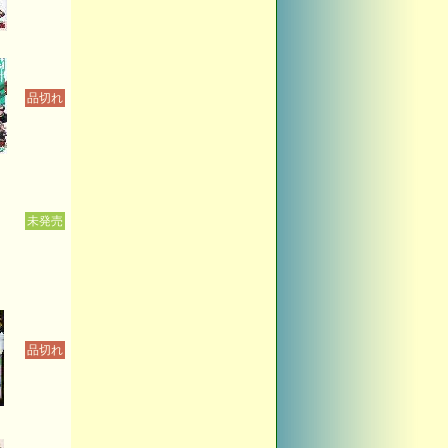
１月
２０２
月
１
１
１０
０月
１２
月
０
月
０９
９月
１１
月
０
月
０８
８月
１０
月
０
月
０７
品切れ
７月
０９
月
０
月
０６
６月
０８
月
０
月
０５
５月
０７
月
０
月
０４
４月
０６
月
０
月
０３
３月
０５
月
０
月
０２
未発売
２月
０４
月
０
月
０１
１月
０３
月
２０２０
月
２０２０
１２
０２
１２月
月
月
１１月
１１
０１
１０月
月
月
０９月
１０
２０２
０８月
月
０
０７月
０９
１２
０６月
品切れ
月
月
０５月
０８
１１
０４月
月
月
０３月
０７
１０
０２月
月
月
０１月
０６
０９
２０１９
月
月
１２月
０５
０８
１１月