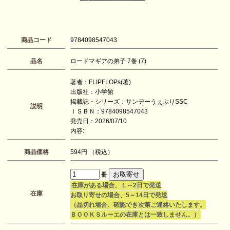
商品コード
9784098547043
品名
ロードマギアの弟子 7巻 (7)
著者：FLIPFLOPs(著)
出版社：小学館
掲載誌・シリーズ：サンデーうぇぶりSSC
説明
ＩＳＢＮ：9784098547043
発売日：2026/07/10
内容:
商品価格
594円
（税込）
冊
在庫がある場合、１～2日で発送
在庫
お取り寄せの場合、5～14日で発送
（品切れ場合、確認でき次第ご連絡いたします。
ＢＯＯＫＳルーエの在庫とは一致しません。）