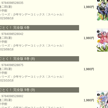
784098528035
二郎(著)
1,980円
小学館
シリーズ：少年サンデーコミックス〔スペシャル〕
23/08/18
ごとく！ 完全版 6巻
784098528042
二郎(著)
1,980円
小学館
シリーズ：少年サンデーコミックス〔スペシャル〕
23/08/18
とく！ 完全版 8巻 (8)
784098528875
二郎(著)
1,980円
小学館
シリーズ：少年サンデーコミックス〔スペシャル〕
23/10/18
とく！ 完全版 9巻 (9)
784098528882
二郎(著)
1,980円
小学館
シリーズ：少年サンデーコミックス〔スペシャル〕