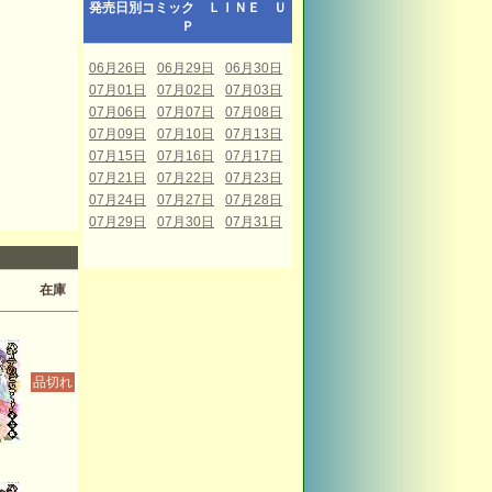
０８月
０９月
０８月
発売日別コミック ＬＩＮＥ Ｕ
０７月
０８月
０７月
Ｐ
０６月
０７月
０６月
０５月
０６月
０５月
０４月
０５月
０４月
０３月
０４月
０３月
06月26日
06月29日
06月30日
０２月
０３月
０２月
07月01日
07月02日
07月03日
０１月
０２月
０１月
２０２４
０１月
２０２４
07月06日
07月07日
07月08日
１２月
２０２
１２月
１１月
４
１１月
07月09日
07月10日
07月13日
１０月
１２月
１０月
07月15日
07月16日
07月17日
０９月
１１月
０９月
０８月
１０月
０８月
07月21日
07月22日
07月23日
０７月
０９月
０７月
０６月
０８月
０６月
07月24日
07月27日
07月28日
０５月
０７月
０５月
07月29日
07月30日
07月31日
０４月
０６月
０４月
０３月
０５月
０３月
０２月
０４月
０２月
０１月
０３月
０１月
２０２３
０２月
２０２３
在庫
１２
０１月
１２
月
２０２
月
１１
３
１１
月
１２
月
１０
月
１０
月
１１
月
０９
月
０９
品切れ
月
１０
月
０８
月
０８
月
０９
月
０７
月
０７
月
０８
月
０６
月
０６
月
０７
月
０５
月
０５
月
０６
月