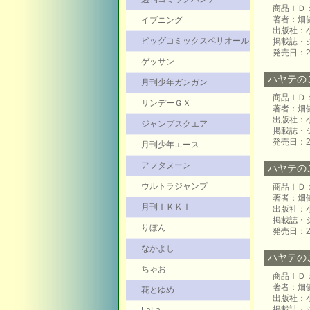
商品ＩＤ：9
著者：畑健
イブニング
出版社：
ビッグコミックスペリオール
掲載誌・
発売日：20
ゲッサン
ハヤテの
月刊少年ガンガン
商品ＩＤ：9
サンデーＧＸ
著者：畑健
出版社：
ジャンプスクエア
掲載誌・
発売日：20
月刊少年エース
アフタヌーン
ハヤテのご
ウルトラジャンプ
商品ＩＤ：9
著者：畑健
月刊ＩＫＫＩ
出版社：
掲載誌・
りぼん
発売日：20
なかよし
ハヤテのご
ちゃお
商品ＩＤ：9
著者：畑健
花とゆめ
出版社：
掲載誌・