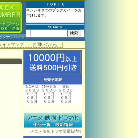
ＴＯＰＩＸ
キンシオタニのブックカバーをお
付けします。
SEARCH
ックナンバー
＞
サイトマップ
お問い合わせ
発売予定表
COMIC
ｺﾐｯｸ文庫
文庫
２０２６
２０２６
２０２６
０７月
０７月
０７月
０６月
０６月
０６月
０５月
０５月
０５月
０４月
０４月
０４月
０３月
０３月
０３月
０２月
０２月
０２月
０１月
０１月
０１月
２０２５
２０２
２０２５
１２月
５
１２月
１１月
１２月
１１月
１０月
１１月
１０月
→アニメ 映画 ドラマ化 最新情報
０９月
１０月
０９月