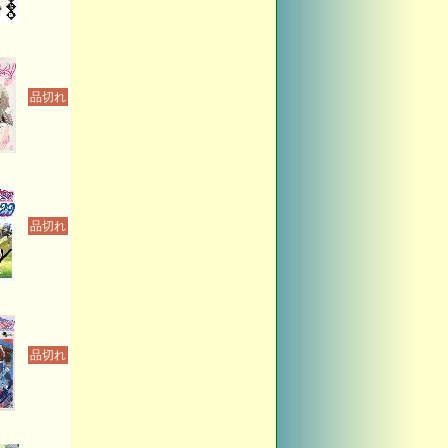
１月
２０２
月
１
１
１０
０月
１２
月
０
月
０９
９月
１１
月
０
月
０８
８月
１０
月
０
月
０７
品切れ
７月
０９
月
０
月
０６
６月
０８
月
０
月
０５
５月
０７
月
０
月
０４
４月
０６
月
０
月
０３
３月
０５
月
０
月
０２
２月
０４
月
品切れ
０
月
０１
１月
０３
月
２０２０
月
２０２０
１２
０２
１２月
月
月
１１月
１１
０１
１０月
月
月
０９月
１０
２０２
０８月
月
０
０７月
０９
１２
０６月
月
月
０５月
品切れ
０８
１１
０４月
月
月
０３月
０７
１０
０２月
月
月
０１月
０６
０９
２０１９
月
月
１２月
０５
０８
１１月