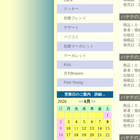
LaLa
発売日：20
クッキー
ハヤテのご
別冊フレンド
商品ＩＤ：9
デザート
著者：畑健
出版社：
ベツコミ
掲載誌・
発売日：20
別冊マーガレット
マーガレット
ハヤテのご
Kiss
商品ＩＤ：9
著者：畑健
月刊flowers
出版社：
掲載誌・
Feel Young
発売日：20
営業日のご案内
詳細→
ハヤテのご
商品ＩＤ：9
著者：畑健
出版社：
掲載誌・
発売日：20
ハヤテのご