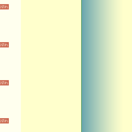
１月
２０２
月
１
１
１０
品切れ
０月
１２
月
０
月
０９
９月
１１
月
０
月
０８
８月
１０
月
０
月
０７
７月
０９
月
０
月
０６
６月
０８
月
０
月
０５
５月
０７
月
品切れ
０
月
０４
４月
０６
月
０
月
０３
３月
０５
月
０
月
０２
２月
０４
月
０
月
０１
１月
０３
月
２０２０
月
２０２０
１２
０２
１２月
品切れ
月
月
１１月
１１
０１
１０月
月
月
０９月
１０
２０２
０８月
月
０
０７月
０９
１２
０６月
月
月
０５月
０８
１１
０４月
月
月
０３月
０７
１０
０２月
月
月
０１月
品切れ
０６
０９
２０１９
月
月
１２月
０５
０８
１１月