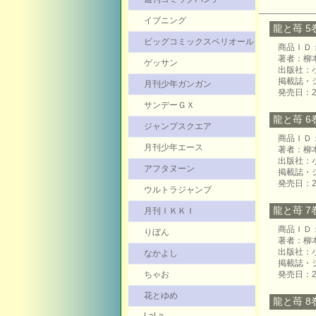
イブニング
龍と苺 5巻
ビッグコミックスペリオール
商品ＩＤ：9
著者：柳本
ゲッサン
出版社：
掲載誌・
月刊少年ガンガン
発売日：20
サンデーＧＸ
龍と苺 6巻
ジャンプスクエア
商品ＩＤ：9
月刊少年エース
著者：柳本
出版社：
アフタヌーン
掲載誌・
発売日：20
ウルトラジャンプ
龍と苺 7巻
月刊ＩＫＫＩ
商品ＩＤ：9
りぼん
著者：柳本
出版社：
なかよし
掲載誌・
ちゃお
発売日：20
花とゆめ
龍と苺 8巻