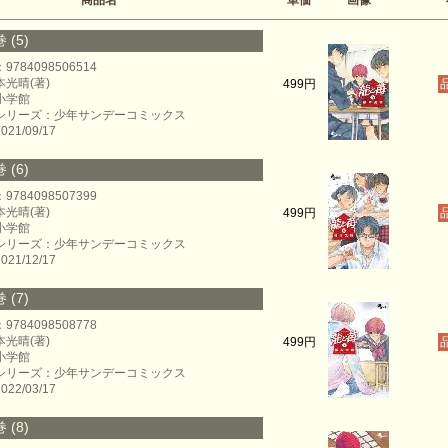
商品名
単価
画像
 (5)
784098506514
光晴(著)
499円
小学館
シリーズ：少年サンデーコミックス
21/09/17
 (6)
784098507399
光晴(著)
499円
小学館
シリーズ：少年サンデーコミックス
21/12/17
 (7)
784098508778
光晴(著)
499円
小学館
シリーズ：少年サンデーコミックス
22/03/17
 (8)