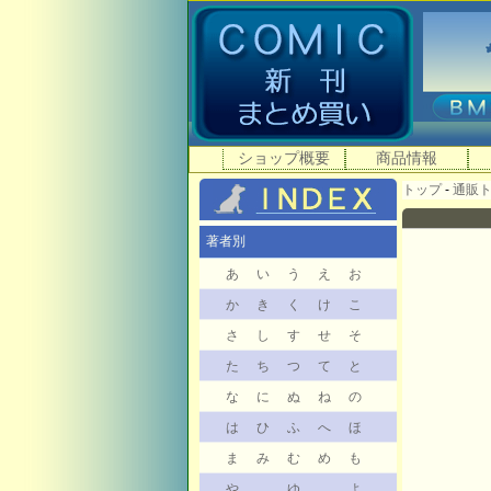
ショップ概要
商品情報
トップ
-
通販
著者別
あ
い
う
え
お
か
き
く
け
こ
さ
し
す
せ
そ
た
ち
つ
て
と
な
に
ぬ
ね
の
は
ひ
ふ
へ
ほ
ま
み
む
め
も
や
ゆ
よ