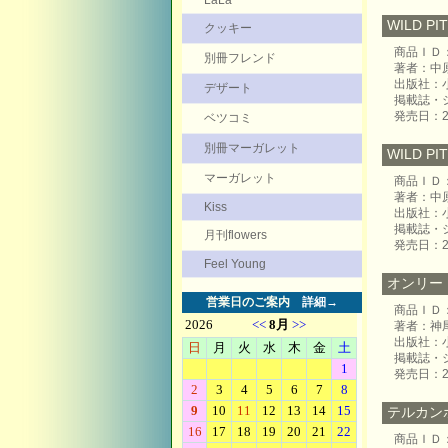
LaLa
WILD PI
クッキー
商品ＩＤ：9
別冊フレンド
著者：中原
出版社：
デザート
掲載誌・
発売日：20
ベツコミ
別冊マーガレット
WILD PI
マーガレット
商品ＩＤ：9
著者：中原
Kiss
出版社：
掲載誌・
月刊flowers
発売日：20
Feel Young
オンリー
営業日のご案内
詳細→
商品ＩＤ：9
著者：神尾
出版社：
掲載誌・
発売日：20
テルカン
商品ＩＤ：9