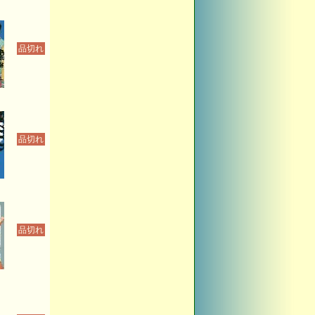
１月
２０２
月
１
１
１０
０月
１２
月
０
月
０９
９月
１１
月
０
月
０８
品切れ
８月
１０
月
０
月
０７
７月
０９
月
０
月
０６
６月
０８
月
０
月
０５
５月
０７
月
０
月
０４
４月
０６
月
０
月
０３
３月
０５
月
品切れ
０
月
０２
２月
０４
月
０
月
０１
１月
０３
月
２０２０
月
２０２０
１２
０２
１２月
月
月
１１月
１１
０１
１０月
月
月
０９月
１０
２０２
０８月
品切れ
月
０
０７月
０９
１２
０６月
月
月
０５月
０８
１１
０４月
月
月
０３月
０７
１０
０２月
月
月
０１月
０６
０９
２０１９
月
月
１２月
０５
０８
１１月