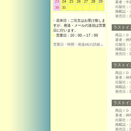
著者：中原
出版社：
掲載誌・
発売日：20
■
店休日：ご注文はお受け致しま
すが、発送・メールの送信は営業
ラストイニン
日に行います。
商品ＩＤ：9
■
営業日：10：00.～17：00
著者：神尾
営業日・時間・発送etcの詳細→
出版社：
掲載誌・
発売日：20
ラストイニン
商品ＩＤ：9
著者：神尾
出版社：
掲載誌・
発売日：20
ラストイニン
商品ＩＤ：9
著者：神尾
出版社：
掲載誌・
発売日：20