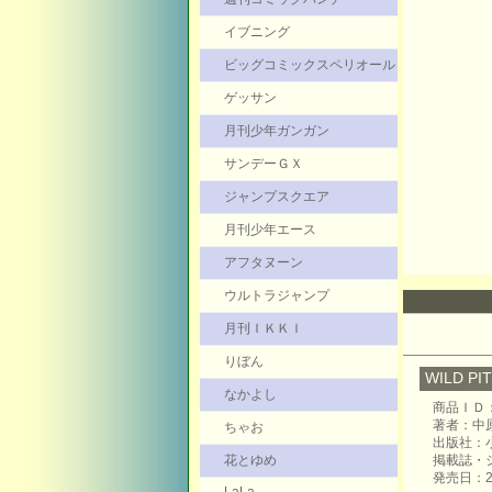
イブニング
ビッグコミックスペリオール
ゲッサン
月刊少年ガンガン
サンデーＧＸ
ジャンプスクエア
月刊少年エース
アフタヌーン
ウルトラジャンプ
月刊ＩＫＫＩ
りぼん
WILD PI
なかよし
商品ＩＤ：9
著者：中原
ちゃお
出版社：
花とゆめ
掲載誌・
発売日：20