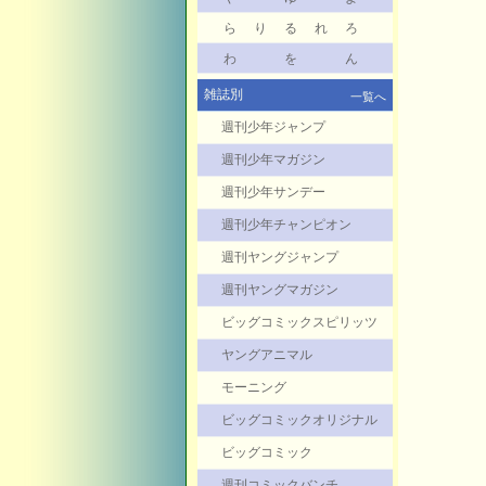
ら
り
る
れ
ろ
わ
を
ん
雑誌別
一覧へ
週刊少年ジャンプ
週刊少年マガジン
週刊少年サンデー
週刊少年チャンピオン
週刊ヤングジャンプ
週刊ヤングマガジン
ビッグコミックスピリッツ
ヤングアニマル
モーニング
ビッグコミックオリジナル
ビッグコミック
週刊コミックバンチ