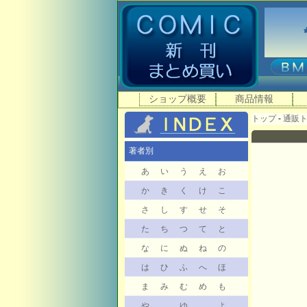
ショップ概要
商品情報
トップ
-
通販
著者別
あ
い
う
え
お
か
き
く
け
こ
さ
し
す
せ
そ
た
ち
つ
て
と
な
に
ぬ
ね
の
は
ひ
ふ
へ
ほ
ま
み
む
め
も
や
ゆ
よ