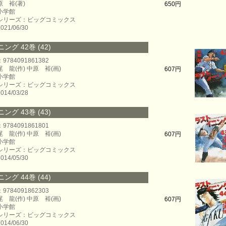
 裕(著)
650円
小学館
シリーズ：ビッグコミックス
21/06/30
グ 42巻 (42)
784091861382
 龍(作) 中原 裕(画)
607円
小学館
シリーズ：ビッグコミックス
14/03/28
グ 43巻 (43)
784091861801
 龍(作) 中原 裕(画)
607円
小学館
シリーズ：ビッグコミックス
14/05/30
グ 44巻 (44)
784091862303
 龍(作) 中原 裕(画)
607円
小学館
シリーズ：ビッグコミックス
14/06/30