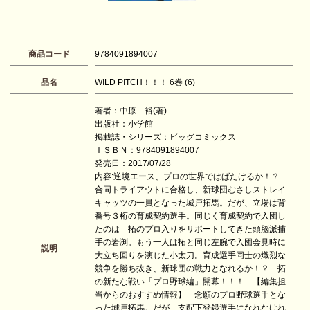
商品コード
9784091894007
品名
WILD PITCH！！！ 6巻 (6)
著者：中原 裕(著)
出版社：小学館
掲載誌・シリーズ：ビッグコミックス
ＩＳＢＮ：9784091894007
発売日：2017/07/28
内容:逆境エース、プロの世界ではばたけるか！？
合同トライアウトに合格し、新球団むさしストレイ
キャッツの一員となった城戸拓馬。だが、立場は背
番号３桁の育成契約選手。同じく育成契約で入団し
たのは 拓のプロ入りをサポートしてきた頭脳派捕
手の岩渕。もう一人は拓と同じ左腕で入団会見時に
説明
大立ち回りを演じた小太刀。育成選手同士の熾烈な
競争を勝ち抜き、新球団の戦力となれるか！？ 拓
の新たな戦い「プロ野球編」開幕！！！ 【編集担
当からのおすすめ情報】 念願のプロ野球選手とな
った城戸拓馬。だが、支配下登録選手になれなけれ