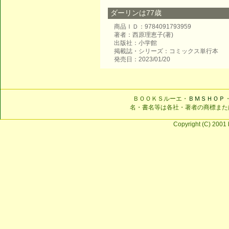
ダーリンは77歳
商品ＩＤ：9784091793959
著者：西原理恵子(著)
出版社：小学館
掲載誌・シリーズ：コミックス単行本
発売日：2023/01/20
ＢＯＯＫＳルーエ・
ＢＭＳＨＯＰ
名・書名等は各社・著者の商標また
Copyright (C) 2001 b