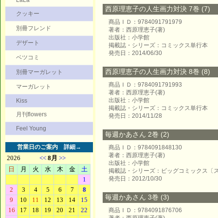
LaLa
西原理恵子の人生画力対決 7巻 (7)
クッキー
商品ＩＤ：9784091791979
別冊フレンド
著者：西原理恵子(著)
出版社：小学館
デザート
掲載誌・シリーズ：コミックス単行本
発売日：2014/06/30
ベツコミ
西原理恵子の人生画力対決 8巻 (8)
別冊マーガレット
商品ＩＤ：9784091791993
マーガレット
著者：西原理恵子(著)
出版社：小学館
Kiss
掲載誌・シリーズ：コミックス単行本
月刊flowers
発売日：2014/11/28
Feel Young
毎週かあさん 2巻 (2)
営業日のご案内
詳細→
商品ＩＤ：9784091848130
著者：西原理恵子(著)
出版社：小学館
掲載誌・シリーズ：ビッグコミックス〔
発売日：2012/10/30
毎週かあさん 3巻 (3)
商品ＩＤ：9784091876706