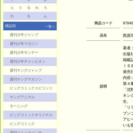
ら
り
る
れ
ろ
わ
を
ん
商品コード
9784
雑誌別
一覧へ
週刊少年ジャンプ
品名
西原理
週刊少年マガジン
著者
週刊少年サンデー
出版
掲載
週刊少年チャンピオン
ＩＳＢ
週刊ヤングジャンプ
発売日：
内容
週刊ヤングマガジン
第４
説明
ビッグコミックスピリッツ
「沈
キン
ヤングアニマル
生、
モーニング
「リ
プン
ビッグコミックオリジナル
アヒ
ビッグコミック
いも
週刊コミックバンチ