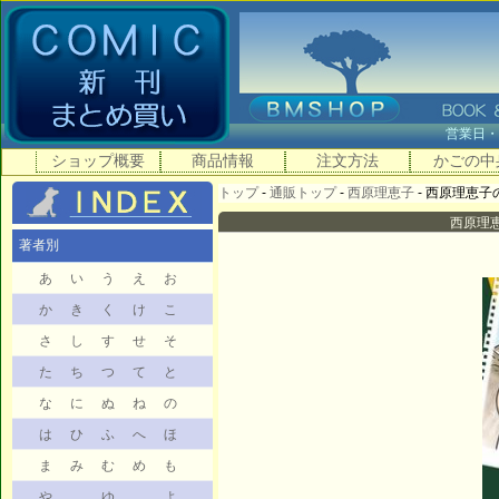
営業日
ショップ概要
商品情報
注文方法
かごの中
トップ
-
通販トップ
-
西原理恵子
- 西原理恵子の
西原理恵
著者別
あ
い
う
え
お
か
き
く
け
こ
さ
し
す
せ
そ
た
ち
つ
て
と
な
に
ぬ
ね
の
は
ひ
ふ
へ
ほ
ま
み
む
め
も
や
ゆ
よ