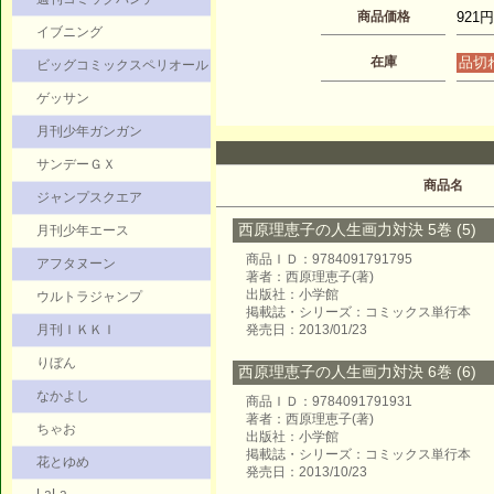
商品価格
921円
イブニング
在庫
品切
ビッグコミックスペリオール
ゲッサン
月刊少年ガンガン
サンデーＧＸ
商品名
ジャンプスクエア
西原理恵子の人生画力対決 5巻 (5)
月刊少年エース
商品ＩＤ：9784091791795
アフタヌーン
著者：西原理恵子(著)
出版社：小学館
ウルトラジャンプ
掲載誌・シリーズ：コミックス単行本
月刊ＩＫＫＩ
発売日：2013/01/23
りぼん
西原理恵子の人生画力対決 6巻 (6)
なかよし
商品ＩＤ：9784091791931
著者：西原理恵子(著)
ちゃお
出版社：小学館
掲載誌・シリーズ：コミックス単行本
花とゆめ
発売日：2013/10/23