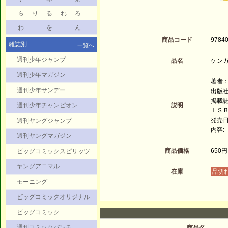
ら
り
る
れ
ろ
わ
を
ん
商品コード
9784
雑誌別
一覧へ
週刊少年ジャンプ
品名
ケンガ
週刊少年マガジン
著者：
週刊少年サンデー
出版
掲載
週刊少年チャンピオン
説明
ＩＳＢＮ
発売日：
週刊ヤングジャンプ
内容:
週刊ヤングマガジン
商品価格
650円
ビッグコミックスピリッツ
ヤングアニマル
在庫
品切
モーニング
ビッグコミックオリジナル
ビッグコミック
週刊コミックバンチ