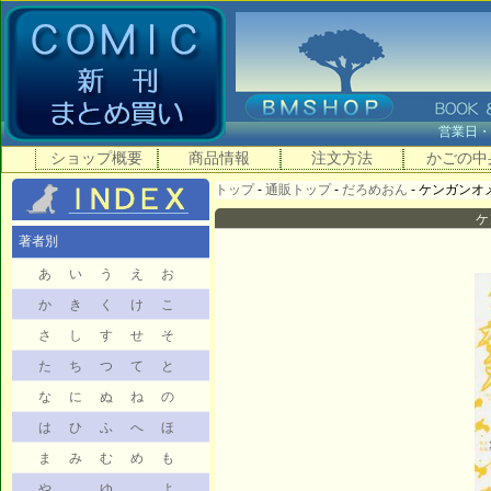
営業日
ショップ概要
商品情報
注文方法
かごの中
トップ
-
通販トップ
-
だろめおん
- ケンガンオメガ
ケ
著者別
あ
い
う
え
お
か
き
く
け
こ
さ
し
す
せ
そ
た
ち
つ
て
と
な
に
ぬ
ね
の
は
ひ
ふ
へ
ほ
ま
み
む
め
も
や
ゆ
よ