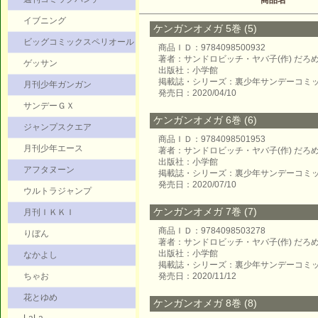
商品名
イブニング
ケンガンオメガ 5巻 (5)
ビッグコミックスペリオール
商品ＩＤ：9784098500932
著者：サンドロビッチ・ヤバ子(作) だろめ
ゲッサン
出版社：小学館
掲載誌・シリーズ：裏少年サンデーコミ
月刊少年ガンガン
発売日：2020/04/10
サンデーＧＸ
ケンガンオメガ 6巻 (6)
ジャンプスクエア
商品ＩＤ：9784098501953
月刊少年エース
著者：サンドロビッチ・ヤバ子(作) だろめ
出版社：小学館
アフタヌーン
掲載誌・シリーズ：裏少年サンデーコミ
発売日：2020/07/10
ウルトラジャンプ
ケンガンオメガ 7巻 (7)
月刊ＩＫＫＩ
商品ＩＤ：9784098503278
りぼん
著者：サンドロビッチ・ヤバ子(作) だろめ
出版社：小学館
なかよし
掲載誌・シリーズ：裏少年サンデーコミ
ちゃお
発売日：2020/11/12
花とゆめ
ケンガンオメガ 8巻 (8)