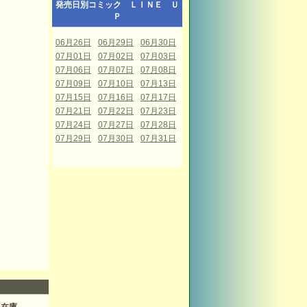
０８月
０９月
０８月
発売日別コミック ＬＩＮＥ Ｕ
０７月
０８月
０７月
Ｐ
０６月
０７月
０６月
０５月
０６月
０５月
０４月
０５月
０４月
０３月
０４月
０３月
06月26日
06月29日
06月30日
０２月
０３月
０２月
07月01日
07月02日
07月03日
０１月
０２月
０１月
２０２４
０１月
２０２４
07月06日
07月07日
07月08日
１２月
２０２
１２月
１１月
４
１１月
07月09日
07月10日
07月13日
１０月
１２月
１０月
07月15日
07月16日
07月17日
０９月
１１月
０９月
０８月
１０月
０８月
07月21日
07月22日
07月23日
０７月
０９月
０７月
０６月
０８月
０６月
07月24日
07月27日
07月28日
０５月
０７月
０５月
07月29日
07月30日
07月31日
０４月
０６月
０４月
０３月
０５月
０３月
０２月
０４月
０２月
０１月
０３月
０１月
２０２３
０２月
２０２３
１２
０１月
１２
月
２０２
月
１１
３
１１
月
１２
月
１０
月
１０
月
１１
月
０９
月
０９
月
１０
月
０８
月
０８
月
０９
月
０７
月
０７
月
０８
月
０６
月
０６
月
０７
月
０５
月
０５
月
０６
月