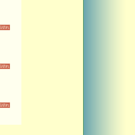
月
月
１０
０４
０７
月
月
月
０９
０３
０６
月
月
月
０８
０２
０５
月
月
月
０７
０１
０４
月
品切れ
月
月
０６
２０１９
０３
月
１２
月
０５
月
０２
月
１１
月
０４
月
０１
月
１０
月
０３
月
２０１
月
０９
９
０２
月
１２
月
０８
月
０１
品切れ
月
１１
月
０７
月
２０１８
月
１０
１２
０６
月
月
月
０９
１１
０５
月
月
月
０８
１０
０４
月
月
月
０７
０９
０３
月
月
品切れ
月
０６
０８
０２
月
月
月
０５
０７
０１
月
月
月
０４
０６
２０１８
月
月
１２
０３
０５
月
月
月
１１
０２
０４