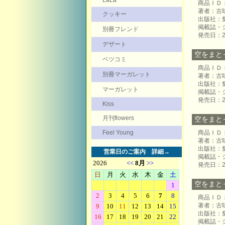
LaLa
商品ＩＤ：9
著者：古味
クッキー
出版社：
掲載誌・
別冊フレンド
発売日：20
デザート
空をまとって
ベツコミ
商品ＩＤ：9
別冊マーガレット
著者：古味
出版社：
マーガレット
掲載誌・
発売日：20
Kiss
月刊flowers
空をまとって
Feel Young
商品ＩＤ：9
著者：古味
出版社：
営業日のご案内
詳細→
掲載誌・
発売日：20
空をまとって
商品ＩＤ：9
著者：古味
出版社：
掲載誌・