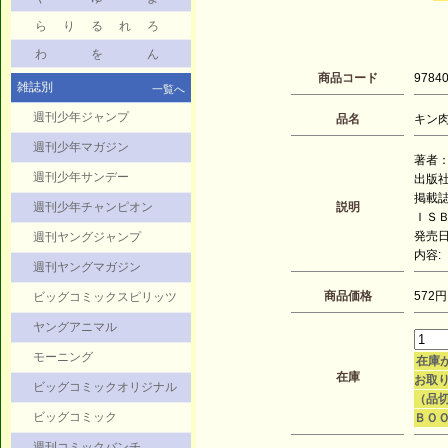
ら
り
る
れ
ろ
わ
を
ん
商品コード
9784
雑誌別
一覧へ
週刊少年ジャンプ
品名
キン肉マ
週刊少年マガジン
著者：
週刊少年サンデー
出版
掲載
週刊少年チャンピオン
説明
ＩＳＢＮ
発売日：
週刊ヤングジャンプ
内容:
週刊ヤングマガジン
商品価格
572円
ビッグコミックスピリッツ
ヤングアニマル
モーニング
在庫
在庫
お取り
ビッグコミックオリジナル
（品
ビッグコミック
ＢＯ
週刊コミックバンチ