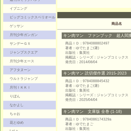
イブニング
ビッグコミックスペリオール
商品名
ゲッサン
月刊少年ガンガン
キン肉マン ファンブック 超人閻
商品ＩＤ：9784088802497
サンデーＧＸ
著者：ゆでたまご(著)
ジャンプスクエア
出版社：集英社
掲載誌・シリーズ：ジャンプコミックス
月刊少年エース
発売日：2014/08/04
アフタヌーン
キン肉マン 読切傑作選 2015-2023
ウルトラジャンプ
商品ＩＤ：9784088845432
著者：ゆでたまご(著)
月刊ＩＫＫＩ
出版社：集英社
掲載誌・シリーズ：ジャンプコミックス
りぼん
発売日：2025/04/04
なかよし
キン肉マン 文庫版 全巻 (1-18)
ちゃお
商品ＩＤ：9784086174329a
花とゆめ
著者：ゆでたまご
出版社：集英社