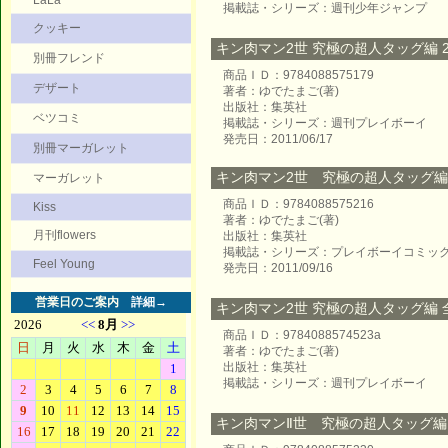
LaLa
掲載誌・シリーズ：週刊少年ジャンプ
クッキー
キン肉マン2世 究極の超人タッグ編 26巻
別冊フレンド
商品ＩＤ：9784088575179
デザート
著者：ゆでたまご(著)
出版社：集英社
ベツコミ
掲載誌・シリーズ：週刊プレイボーイ
発売日：2011/06/17
別冊マーガレット
キン肉マン2世 究極の超人タッグ編 27
マーガレット
商品ＩＤ：9784088575216
Kiss
著者：ゆでたまご(著)
月刊flowers
出版社：集英社
掲載誌・シリーズ：プレイボーイコミッ
Feel Young
発売日：2011/09/16
営業日のご案内
詳細→
キン肉マン2世 究極の超人タッグ編 全巻 
商品ＩＤ：9784088574523a
著者：ゆでたまご(著)
出版社：集英社
掲載誌・シリーズ：週刊プレイボーイ
キン肉マンⅡ世 究極の超人タッグ編 28