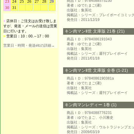
商品ＩＤ：9784088575230
著者：ゆでたまご(著)
出版社：集英社
掲載誌・シリーズ：プレイボーイコミッ
発売日：2011/12/19
■
店休日：ご注文はお受け致しま
すが、発送・メールの送信は営業
キン肉マンⅡ世 文庫版 21巻 (21)
日に行います。
■
営業日：10：00.～17：00
商品ＩＤ：9784086191043
著者：ゆでたまご(著)
営業日・時間・発送etcの詳細→
出版社：集英社
掲載誌・シリーズ：週刊プレイボーイ
発売日：2011/01/18
キン肉マンⅡ世 文庫版 全巻 (1-21)
商品ＩＤ：9784086190381a
著者：ゆでたまご(著)
出版社：集英社
掲載誌・シリーズ：週刊プレイボーイ
キン肉マンレディー 1巻 (1)
商品ＩＤ：9784088776231
著者：ゆでたまご、小川雅史
出版社：集英社
掲載誌・シリーズ：ウルトラジャンプエ
発売日：2009/03/19