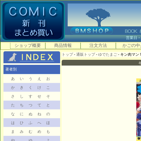
営業日
ショップ概要
商品情報
注文方法
かごの中
トップ
-
通販トップ
-
ゆでたまご
- キン肉マン 9
キ
著者別
あ
い
う
え
お
か
き
く
け
こ
さ
し
す
せ
そ
た
ち
つ
て
と
な
に
ぬ
ね
の
は
ひ
ふ
へ
ほ
ま
み
む
め
も
や
ゆ
よ