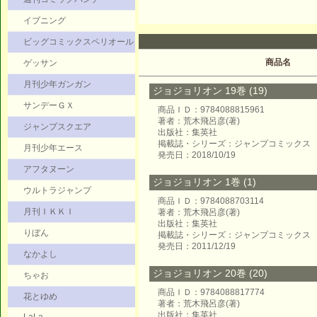
イブニング
ビッグコミックスペリオール
商品名
ゲッサン
月刊少年ガンガン
ジョジョリオン 19巻 (19)
サンデーＧＸ
商品ＩＤ：9784088815961
著者：荒木飛呂彦(著)
ジャンプスクエア
出版社：集英社
掲載誌・シリーズ：ジャンプコミックス
月刊少年エース
発売日：2018/10/19
アフタヌーン
ジョジョリオン 1巻 (1)
ウルトラジャンプ
商品ＩＤ：9784088703114
月刊ＩＫＫＩ
著者：荒木飛呂彦(著)
出版社：集英社
りぼん
掲載誌・シリーズ：ジャンプコミックス
発売日：2011/12/19
なかよし
ジョジョリオン 20巻 (20)
ちゃお
商品ＩＤ：9784088817774
花とゆめ
著者：荒木飛呂彦(著)
出版社：集英社