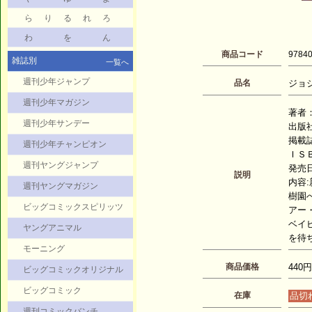
ら
り
る
れ
ろ
わ
を
ん
商品コード
9784
雑誌別
一覧へ
週刊少年ジャンプ
品名
ジョジ
週刊少年マガジン
著者
週刊少年サンデー
出版
掲載
週刊少年チャンピオン
ＩＳＢ
週刊ヤングジャンプ
発売日：
説明
内容
週刊ヤングマガジン
樹園
ビッグコミックスピリッツ
アー
ベイ
ヤングアニマル
を待
モーニング
商品価格
440円
ビッグコミックオリジナル
ビッグコミック
在庫
品切
週刊コミックバンチ