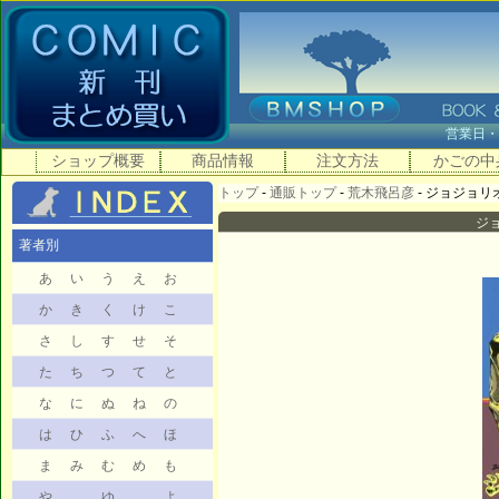
営業日
ショップ概要
商品情報
注文方法
かごの中
トップ
-
通販トップ
-
荒木飛呂彦
- ジョジョリオン
ジョ
著者別
あ
い
う
え
お
か
き
く
け
こ
さ
し
す
せ
そ
た
ち
つ
て
と
な
に
ぬ
ね
の
は
ひ
ふ
へ
ほ
ま
み
む
め
も
や
ゆ
よ