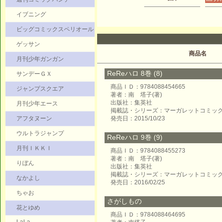
イブニング
ビッグコミックスペリオール
ゲッサン
商品名
月刊少年ガンガン
ReReハロ 8巻 (8)
サンデーＧＸ
商品ＩＤ：9784088454665
ジャンプスクエア
著者：南 塔子(著)
出版社：集英社
月刊少年エース
掲載誌・シリーズ：マーガレットコミッ
アフタヌーン
発売日：2015/10/23
ウルトラジャンプ
ReReハロ 9巻 (9)
月刊ＩＫＫＩ
商品ＩＤ：9784088455273
著者：南 塔子(著)
りぼん
出版社：集英社
掲載誌・シリーズ：マーガレットコミッ
なかよし
発売日：2016/02/25
ちゃお
さがしもの
花とゆめ
商品ＩＤ：9784088464695