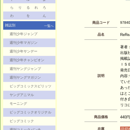
ら
り
る
れ
ろ
わ
を
ん
商品コード
9784
雑誌別
一覧へ
週刊少年ジャンプ
品名
ReRe
週刊少年マガジン
著者：
週刊少年サンデー
出版
掲載
週刊少年チャンピオン
ＩＳＢ
週刊ヤングジャンプ
発売日：
説明
内容
週刊ヤングマガジン
てい
ビッグコミックスピリッツ
あっ
はと
ヤングアニマル
付き
モーニング
リコ
ビッグコミックオリジナル
商品価格
440円
ビッグコミック
在庫
品切
週刊コミックバンチ