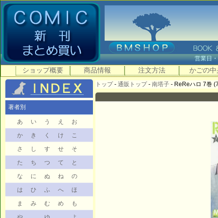
営業日
ショップ概要
商品情報
注文方法
かごの中
トップ
-
通販トップ
-
南塔子
- ReReハロ 7巻 (7
著者別
あ
い
う
え
お
か
き
く
け
こ
さ
し
す
せ
そ
た
ち
つ
て
と
な
に
ぬ
ね
の
は
ひ
ふ
へ
ほ
ま
み
む
め
も
や
ゆ
よ