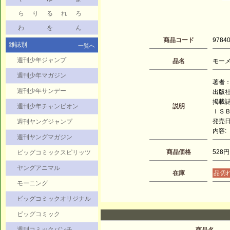
ら
り
る
れ
ろ
わ
を
ん
商品コード
9784
雑誌別
一覧へ
週刊少年ジャンプ
品名
モーメ
週刊少年マガジン
著者：
週刊少年サンデー
出版
掲載
週刊少年チャンピオン
説明
ＩＳＢＮ
発売日：
週刊ヤングジャンプ
内容:
週刊ヤングマガジン
商品価格
528円
ビッグコミックスピリッツ
ヤングアニマル
在庫
品切
モーニング
ビッグコミックオリジナル
ビッグコミック
週刊コミックバンチ