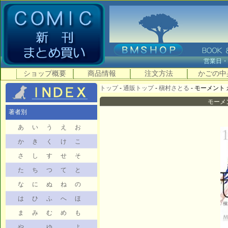
営業日
ショップ概要
商品情報
注文方法
かごの中
トップ
-
通販トップ
-
槇村さとる
- モーメント 
モーメン
著者別
あ
い
う
え
お
か
き
く
け
こ
さ
し
す
せ
そ
た
ち
つ
て
と
な
に
ぬ
ね
の
は
ひ
ふ
へ
ほ
ま
み
む
め
も
や
ゆ
よ