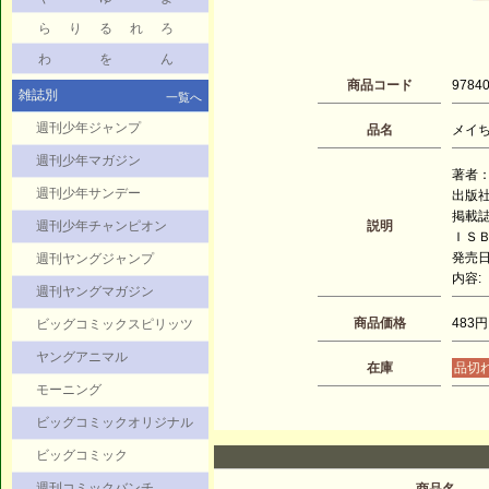
ら
り
る
れ
ろ
わ
を
ん
商品コード
9784
雑誌別
一覧へ
週刊少年ジャンプ
品名
メイち
週刊少年マガジン
著者：
週刊少年サンデー
出版
掲載
週刊少年チャンピオン
説明
ＩＳＢＮ
発売日：
週刊ヤングジャンプ
内容:
週刊ヤングマガジン
商品価格
483円
ビッグコミックスピリッツ
ヤングアニマル
在庫
品切
モーニング
ビッグコミックオリジナル
ビッグコミック
週刊コミックバンチ