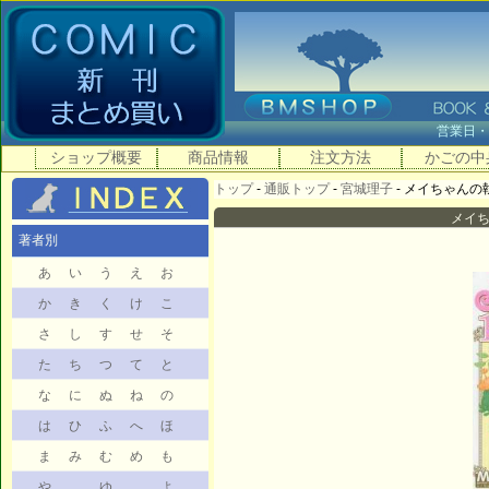
営業日
ショップ概要
商品情報
注文方法
かごの中
トップ
-
通販トップ
-
宮城理子
- メイちゃんの執事
メイちゃ
著者別
あ
い
う
え
お
か
き
く
け
こ
さ
し
す
せ
そ
た
ち
つ
て
と
な
に
ぬ
ね
の
は
ひ
ふ
へ
ほ
ま
み
む
め
も
や
ゆ
よ