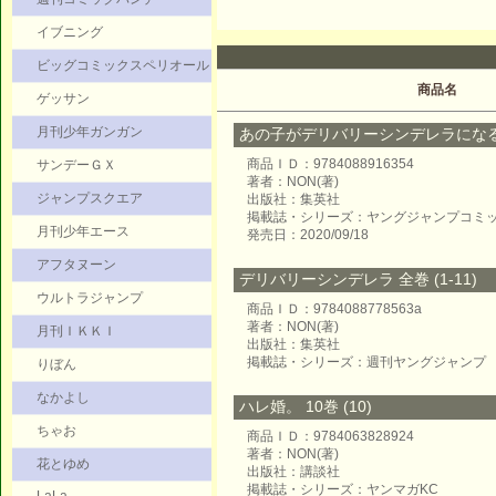
イブニング
ビッグコミックスペリオール
商品名
ゲッサン
月刊少年ガンガン
あの子がデリバリーシンデレラにな
商品ＩＤ：9784088916354
サンデーＧＸ
著者：NON(著)
ジャンプスクエア
出版社：集英社
掲載誌・シリーズ：ヤングジャンプコミ
月刊少年エース
発売日：2020/09/18
アフタヌーン
デリバリーシンデレラ 全巻 (1-11)
ウルトラジャンプ
商品ＩＤ：9784088778563a
著者：NON(著)
月刊ＩＫＫＩ
出版社：集英社
掲載誌・シリーズ：週刊ヤングジャンプ
りぼん
なかよし
ハレ婚。 10巻 (10)
ちゃお
商品ＩＤ：9784063828924
著者：NON(著)
花とゆめ
出版社：講談社
掲載誌・シリーズ：ヤンマガKC