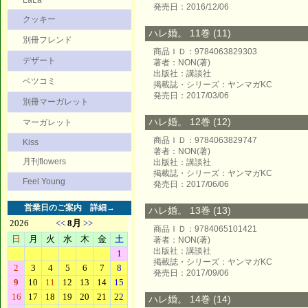
LaLa
発売日：2016/12/06
クッキー
ハレ婚。 11巻 (11)
別冊フレンド
商品ＩＤ：9784063829303
デザート
著者：NON(著)
出版社：講談社
ベツコミ
掲載誌・シリーズ：ヤンマガKC
発売日：2017/03/06
別冊マーガレット
ハレ婚。 12巻 (12)
マーガレット
商品ＩＤ：9784063829747
Kiss
著者：NON(著)
月刊flowers
出版社：講談社
掲載誌・シリーズ：ヤンマガKC
Feel Young
発売日：2017/06/06
営業日のご案内
詳細→
ハレ婚。 13巻 (13)
商品ＩＤ：9784065101421
著者：NON(著)
出版社：講談社
掲載誌・シリーズ：ヤンマガKC
発売日：2017/09/06
ハレ婚。 14巻 (14)