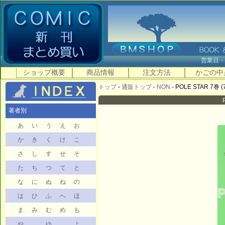
営業日
ショップ概要
商品情報
注文方法
かごの中
トップ
-
通販トップ
-
NON
- POLE STAR 7巻 (
著者別
あ
い
う
え
お
か
き
く
け
こ
さ
し
す
せ
そ
た
ち
つ
て
と
な
に
ぬ
ね
の
は
ひ
ふ
へ
ほ
ま
み
む
め
も
や
ゆ
よ