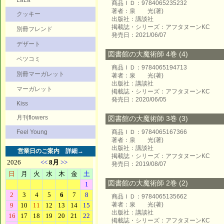
LaLa
商品ＩＤ：9784065235232
著者：泉 光(著)
クッキー
出版社：講談社
掲載誌・シリーズ：アフタヌーンKC
別冊フレンド
発売日：2021/06/07
デザート
図書館の大魔術師 4巻 (4)
ベツコミ
商品ＩＤ：9784065194713
別冊マーガレット
著者：泉 光(著)
出版社：講談社
マーガレット
掲載誌・シリーズ：アフタヌーンKC
発売日：2020/06/05
Kiss
月刊flowers
図書館の大魔術師 3巻 (3)
Feel Young
商品ＩＤ：9784065167366
著者：泉 光(著)
出版社：講談社
営業日のご案内
詳細→
掲載誌・シリーズ：アフタヌーンKC
発売日：2019/08/07
図書館の大魔術師 2巻 (2)
商品ＩＤ：9784065135662
著者：泉 光(著)
出版社：講談社
掲載誌・シリーズ：アフタヌーンKC