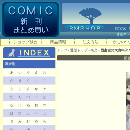
営業日
ショップ概要
商品情報
注文方法
かごの中
トップ
-
通販トップ
-
泉光
- 図書館の大魔術師 9巻
図書
著者別
あ
い
う
え
お
か
き
く
け
こ
さ
し
す
せ
そ
た
ち
つ
て
と
な
に
ぬ
ね
の
は
ひ
ふ
へ
ほ
ま
み
む
め
も
や
ゆ
よ