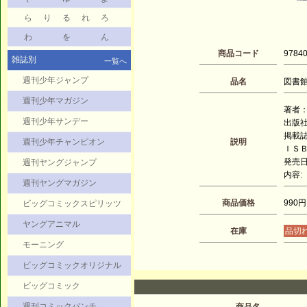
ら
り
る
れ
ろ
わ
を
ん
商品コード
9784
雑誌別
一覧へ
週刊少年ジャンプ
品名
図書館
週刊少年マガジン
著者：
週刊少年サンデー
出版
掲載
週刊少年チャンピオン
説明
ＩＳＢＮ
発売日：
週刊ヤングジャンプ
内容:
週刊ヤングマガジン
商品価格
990円
ビッグコミックスピリッツ
ヤングアニマル
在庫
品切
モーニング
ビッグコミックオリジナル
ビッグコミック
週刊コミックバンチ