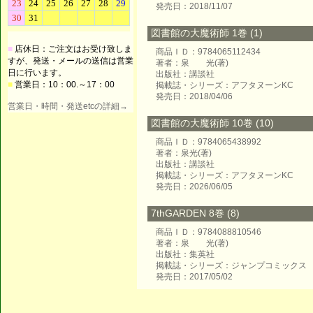
発売日：2018/11/07
図書館の大魔術師 1巻 (1)
■
店休日：ご注文はお受け致しま
商品ＩＤ：9784065112434
すが、発送・メールの送信は営業
著者：泉 光(著)
日に行います。
出版社：講談社
■
営業日：10：00.～17：00
掲載誌・シリーズ：アフタヌーンKC
発売日：2018/04/06
営業日・時間・発送etcの詳細→
図書館の大魔術師 10巻 (10)
商品ＩＤ：9784065438992
著者：泉光(著)
出版社：講談社
掲載誌・シリーズ：アフタヌーンKC
発売日：2026/06/05
7thGARDEN 8巻 (8)
商品ＩＤ：9784088810546
著者：泉 光(著)
出版社：集英社
掲載誌・シリーズ：ジャンプコミックス
発売日：2017/05/02