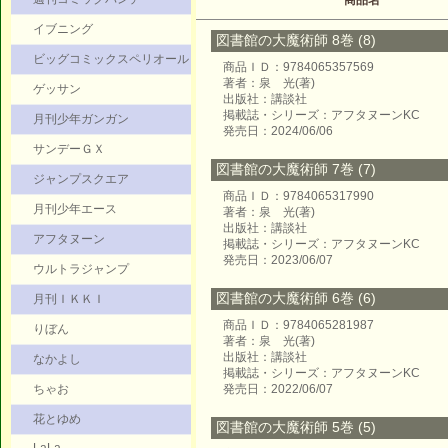
商品名
イブニング
図書館の大魔術師 8巻 (8)
ビッグコミックスペリオール
商品ＩＤ：9784065357569
著者：泉 光(著)
ゲッサン
出版社：講談社
掲載誌・シリーズ：アフタヌーンKC
月刊少年ガンガン
発売日：2024/06/06
サンデーＧＸ
図書館の大魔術師 7巻 (7)
ジャンプスクエア
商品ＩＤ：9784065317990
月刊少年エース
著者：泉 光(著)
出版社：講談社
アフタヌーン
掲載誌・シリーズ：アフタヌーンKC
発売日：2023/06/07
ウルトラジャンプ
図書館の大魔術師 6巻 (6)
月刊ＩＫＫＩ
商品ＩＤ：9784065281987
りぼん
著者：泉 光(著)
出版社：講談社
なかよし
掲載誌・シリーズ：アフタヌーンKC
ちゃお
発売日：2022/06/07
花とゆめ
図書館の大魔術師 5巻 (5)