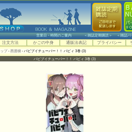
営業日・時間のご案内
＜
雑誌定期購読
＞ ＜
雑誌バ
注文方法
かごの中身
通販法表記
プライバシー
トップ
-
西渡槇
- バビブイチューバー！！ パピィ 3巻 (3)
バビブイチューバー！！ パピィ 3巻 (3)