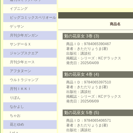
イブニング
ビッグコミックスペリオール
商品名
ゲッサン
月刊少年ガンガン
魁の花巫女 3巻 (3)
商品ＩＤ：9784065390467
サンデーＧＸ
著者：きただりょうま(著)
ジャンプスクエア
出版社：講談社
掲載誌・シリーズ：KCデラックス
月刊少年エース
発売日：2025/04/09
アフタヌーン
魁の花巫女 4巻 (4)
ウルトラジャンプ
商品ＩＤ：9784065397510
著者：きただりょうま(著)
月刊ＩＫＫＩ
出版社：講談社
掲載誌・シリーズ：KCデラックス
りぼん
発売日：2025/06/09
なかよし
魁の花巫女 5巻 (5)
ちゃお
商品ＩＤ：9784065406571
花とゆめ
著者：きただりょうま(著)
出版社：講談社