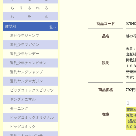
ら
り
る
れ
ろ
わ
を
ん
商品コード
9784
雑誌別
一覧へ
週刊少年ジャンプ
品名
魁の花巫
週刊少年マガジン
著者：
週刊少年サンデー
出版
掲載
週刊少年チャンピオン
説明
ＩＳＢＮ
発売日：
週刊ヤングジャンプ
内容:
週刊ヤングマガジン
商品価格
792円
ビッグコミックスピリッツ
ヤングアニマル
モーニング
在庫
在庫
お取り
ビッグコミックオリジナル
（品
ビッグコミック
ＢＯ
週刊コミックバンチ