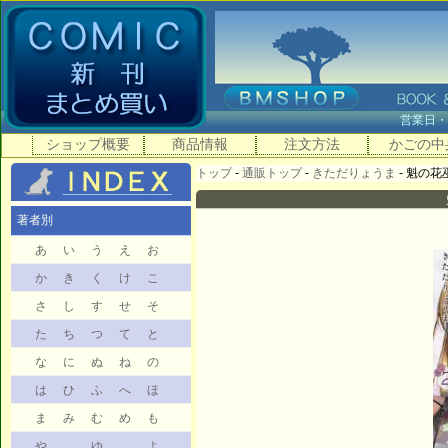
営業日
ショップ概要
商品情報
注文方法
かごの中
トップ
-
通販トップ
-
きただりょうま
- 魁の花巫
著者別
あ
い
う
え
お
か
き
く
け
こ
さ
し
す
せ
そ
た
ち
つ
て
と
な
に
ぬ
ね
の
は
ひ
ふ
へ
ほ
ま
み
む
め
も
や
ゆ
よ