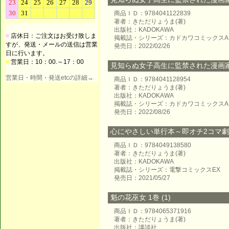
商品ＩＤ：9784041122839
著者：きただりょうま(著)
出版社：KADOKAWA
■
店休日：ご注文はお受け致しま
掲載誌・シリーズ：カドカワコミックスA
すが、発送・メールの送信は営業
発売日：2022/02/26
日に行います。
■
営業日：10：00.～17：00
見知らぬ女子高生に監禁された漫画家の話
営業日・時間・発送etcの詳細→
商品ＩＤ：9784041128954
著者：きただりょうま(著)
出版社：KADOKAWA
掲載誌・シリーズ：カドカワコミックスA
発売日：2022/08/26
心にやさしい単行本～即オチ2コマ
商品ＩＤ：9784049138580
著者：きただりょうま(著)
出版社：KADOKAWA
掲載誌・シリーズ：電撃コミックスEX
発売日：2021/05/27
魁の花巫女 1巻 (1)
商品ＩＤ：9784065371916
著者：きただりょうま(著)
出版社：講談社