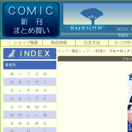
営業日
ショップ概要
商品情報
注文方法
かごの中
トップ
-
通販トップ
-
ノ村優介
- ブルーロック 2
ブルー
著者別
あ
い
う
え
お
か
き
く
け
こ
さ
し
す
せ
そ
た
ち
つ
て
と
な
に
ぬ
ね
の
は
ひ
ふ
へ
ほ
ま
み
む
め
も
や
ゆ
よ