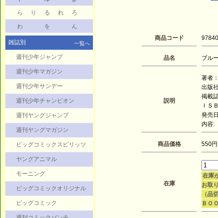
ら
り
る
れ
ろ
わ
を
ん
商品コード
9784
雑誌別
一覧へ
週刊少年ジャンプ
品名
ブルー
週刊少年マガジン
著者：
週刊少年サンデー
出版
掲載
週刊少年チャンピオン
説明
ＩＳＢＮ
発売日：
週刊ヤングジャンプ
内容:
週刊ヤングマガジン
商品価格
550円
ビッグコミックスピリッツ
ヤングアニマル
モーニング
在庫
在庫
お取り
ビッグコミックオリジナル
（品
ビッグコミック
ＢＯ
週刊コミックバンチ