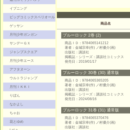
イブニング
ビッグコミックスペリオール
商品名
ゲッサン
月刊少年ガンガン
ブルーロック 2巻 (2)
商品ＩＤ：9784065141212
サンデーＧＸ
著者：金城宗幸(作) ノ村優介(画)
ジャンプスクエア
出版社：講談社
掲載誌・シリーズ：講談社コミックス
月刊少年エース
発売日：2019/01/17
アフタヌーン
ブルーロック 30巻 (30) 通常版
ウルトラジャンプ
商品ＩＤ：9784065365205
著者：金城宗幸(作) ノ村優介(画)
月刊ＩＫＫＩ
出版社：講談社
掲載誌・シリーズ：講談社コミックス
りぼん
発売日：2024/08/16
なかよし
ブルーロック 31巻 (31) 通常版
ちゃお
商品ＩＤ：9784065370476
花とゆめ
著者：金城宗幸(作) ノ村優介(画)
出版社：講談社