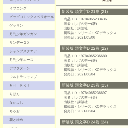
商品名
イブニング
新装版 頭文字D 21巻 (21)
ビッグコミックスペリオール
商品ＩＤ：9784065233436
著者：しげの秀一(著)
ゲッサン
出版社：講談社
掲載誌・シリーズ：KCデラックス
月刊少年ガンガン
発売日：2021/05/06
サンデーＧＸ
新装版 頭文字D 22巻 (22)
ジャンプスクエア
商品ＩＤ：9784065236680
月刊少年エース
著者：しげの秀一(著)
出版社：講談社
アフタヌーン
掲載誌・シリーズ：KCデラックス
発売日：2021/06/04
ウルトラジャンプ
新装版 頭文字D 23巻 (23)
月刊ＩＫＫＩ
商品ＩＤ：9784065236697
りぼん
著者：しげの秀一(著)
出版社：講談社
なかよし
掲載誌・シリーズ：KCデラックス
ちゃお
発売日：2021/06/04
花とゆめ
新装版 頭文字D 24巻 (24)