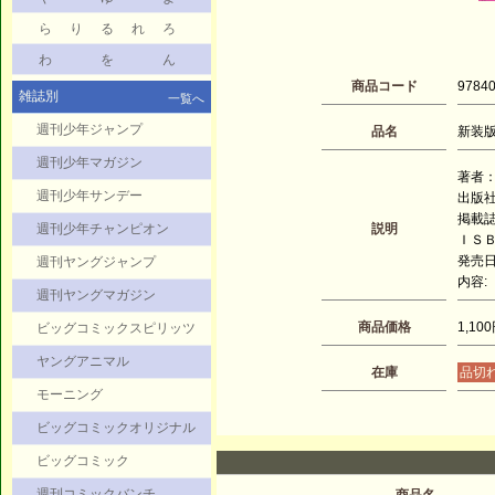
ら
り
る
れ
ろ
わ
を
ん
商品コード
9784
雑誌別
一覧へ
週刊少年ジャンプ
品名
新装版 
週刊少年マガジン
著者：
週刊少年サンデー
出版
掲載
週刊少年チャンピオン
説明
ＩＳＢＮ
発売日：
週刊ヤングジャンプ
内容:
週刊ヤングマガジン
商品価格
1,10
ビッグコミックスピリッツ
ヤングアニマル
在庫
品切
モーニング
ビッグコミックオリジナル
ビッグコミック
週刊コミックバンチ