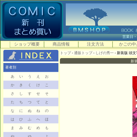
営業日
ショップ概要
商品情報
注文方法
かごの中
トップ
-
通販トップ
-
しげの秀一
- 新装版 頭文字
新装
著者別
あ
い
う
え
お
か
き
く
け
こ
さ
し
す
せ
そ
た
ち
つ
て
と
な
に
ぬ
ね
の
は
ひ
ふ
へ
ほ
ま
み
む
め
も
や
ゆ
よ