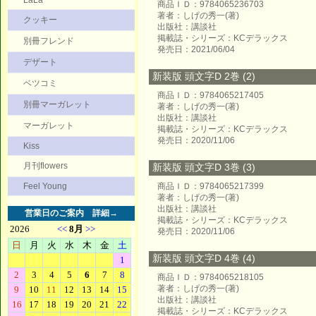
LaLa
商品ＩＤ：9784065236703
著者：しげの秀一(著)
クッキー
出版社：講談社
掲載誌・シリーズ：KCデラックス
別冊フレンド
発売日：2021/06/04
デザート
新装版 頭文字D 2巻 (2)
ベツコミ
商品ＩＤ：9784065217405
別冊マーガレット
著者：しげの秀一(著)
出版社：講談社
マーガレット
掲載誌・シリーズ：KCデラックス
発売日：2020/11/06
Kiss
月刊flowers
新装版 頭文字D 3巻 (3)
Feel Young
商品ＩＤ：9784065217399
著者：しげの秀一(著)
出版社：講談社
営業日のご案内
詳細→
掲載誌・シリーズ：KCデラックス
発売日：2020/11/06
新装版 頭文字D 4巻 (4)
商品ＩＤ：9784065218105
著者：しげの秀一(著)
出版社：講談社
掲載誌・シリーズ：KCデラックス