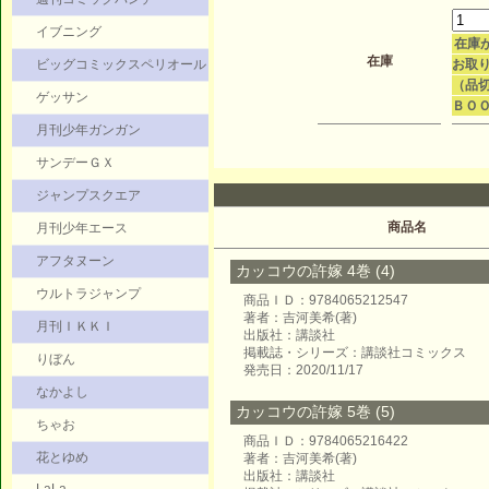
イブニング
在庫
在庫
ビッグコミックスペリオール
お取り
（品
ゲッサン
ＢＯ
月刊少年ガンガン
サンデーＧＸ
ジャンプスクエア
商品名
月刊少年エース
アフタヌーン
カッコウの許嫁 4巻 (4)
ウルトラジャンプ
商品ＩＤ：9784065212547
著者：吉河美希(著)
月刊ＩＫＫＩ
出版社：講談社
掲載誌・シリーズ：講談社コミックス
りぼん
発売日：2020/11/17
なかよし
カッコウの許嫁 5巻 (5)
ちゃお
商品ＩＤ：9784065216422
花とゆめ
著者：吉河美希(著)
出版社：講談社