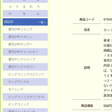
ら
り
る
れ
ろ
わ
を
ん
商品コード
9784
雑誌別
一覧へ
週刊少年ジャンプ
品名
カッコ
週刊少年マガジン
著者：
週刊少年サンデー
出版
掲載
週刊少年チャンピオン
ＩＳＢ
週刊ヤングジャンプ
発売日：
内容
週刊ヤングマガジン
説明
は、
ビッグコミックスピリッツ
うと
っと
ヤングアニマル
ない
モーニング
デー
急加
ビッグコミックオリジナル
ビッグコミック
商品価格
594円
週刊コミックバンチ