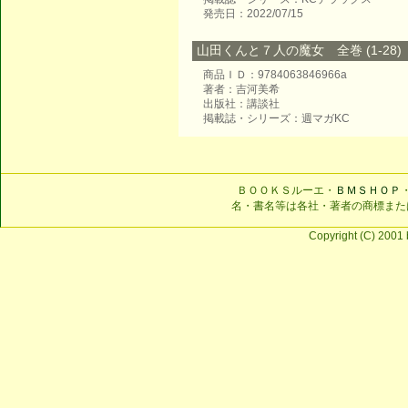
発売日：2022/07/15
山田くんと７人の魔女 全巻 (1-28)
商品ＩＤ：9784063846966a
著者：吉河美希
出版社：講談社
掲載誌・シリーズ：週マガKC
ＢＯＯＫＳルーエ・
ＢＭＳＨＯＰ
名・書名等は各社・著者の商標また
Copyright (C) 2001 b