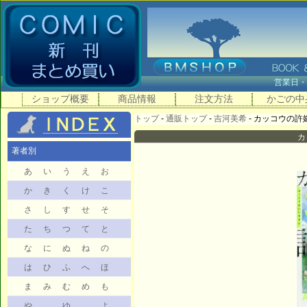
営業日
ショップ概要
商品情報
注文方法
かごの中
トップ
-
通販トップ
-
吉河美希
- カッコウの許嫁 
カ
著者別
あ
い
う
え
お
か
き
く
け
こ
さ
し
す
せ
そ
た
ち
つ
て
と
な
に
ぬ
ね
の
は
ひ
ふ
へ
ほ
ま
み
む
め
も
や
ゆ
よ