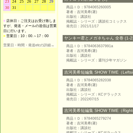
商品ＩＤ：9784065260005
著者：吉河美希(著)
出版社：講談社
■
店休日：ご注文はお受け致しま
掲載誌・シリーズ：講談社コミックス
すが、発送・メールの送信は営業
発売日：2021/11/17
日に行います。
■
営業日：10：00.～17：00
ヤンキー君とメガネちゃん 全巻 (1-23
営業日・時間・発送etcの詳細→
商品ＩＤ：9784063637991a
著者：吉河美希(著)
出版社：講談社
掲載誌・シリーズ：週刊少年マガジン
吉河美希短編集 SHOW TIME（Leftsi
商品ＩＤ：9784065282038
著者：吉河美希(著)
出版社：講談社
掲載誌・シリーズ：KCデラックス
発売日：2022/07/15
吉河美希短編集 SHOW TIME（Rights
商品ＩＤ：9784065279274
著者：吉河美希(著)
出版社：講談社
掲載誌・シリーズ：KCデラックス