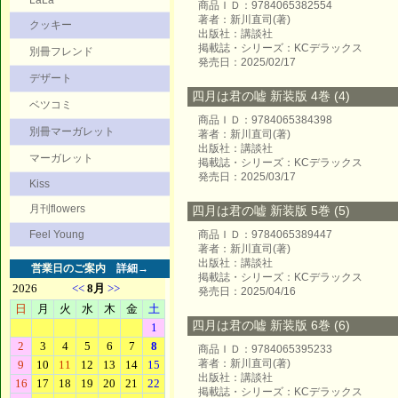
LaLa
商品ＩＤ：9784065382554
著者：新川直司(著)
クッキー
出版社：講談社
掲載誌・シリーズ：KCデラックス
別冊フレンド
発売日：2025/02/17
デザート
四月は君の嘘 新装版 4巻 (4)
ベツコミ
商品ＩＤ：9784065384398
別冊マーガレット
著者：新川直司(著)
出版社：講談社
マーガレット
掲載誌・シリーズ：KCデラックス
発売日：2025/03/17
Kiss
月刊flowers
四月は君の嘘 新装版 5巻 (5)
Feel Young
商品ＩＤ：9784065389447
著者：新川直司(著)
出版社：講談社
営業日のご案内
詳細→
掲載誌・シリーズ：KCデラックス
発売日：2025/04/16
四月は君の嘘 新装版 6巻 (6)
商品ＩＤ：9784065395233
著者：新川直司(著)
出版社：講談社
掲載誌・シリーズ：KCデラックス