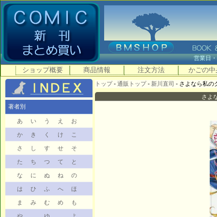
営業日
ショップ概要
商品情報
注文方法
かごの中
トップ
-
通販トップ
-
新川直司
- さよなら私のク
さよな
著者別
あ
い
う
え
お
か
き
く
け
こ
さ
し
す
せ
そ
た
ち
つ
て
と
な
に
ぬ
ね
の
は
ひ
ふ
へ
ほ
ま
み
む
め
も
や
ゆ
よ