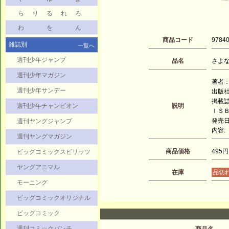
ら
り
る
れ
ろ
わ
を
ん
商品コード
9784
雑誌別
一覧へ
週刊少年ジャンプ
品名
さよな
週刊少年マガジン
著者：
週刊少年サンデー
出版
掲載
週刊少年チャンピオン
説明
ＩＳＢＮ
発売日：
週刊ヤングジャンプ
内容:
週刊ヤングマガジン
商品価格
495円
ビッグコミックスピリッツ
ヤングアニマル
在庫
品切
モーニング
ビッグコミックオリジナル
ビッグコミック
週刊コミックバンチ