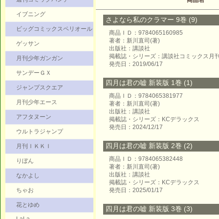
商品名
イブニング
さよなら私のクラマー 9巻 (9)
ビッグコミックスペリオール
商品ＩＤ：9784065160985
著者：新川直司(著)
ゲッサン
出版社：講談社
掲載誌・シリーズ：講談社コミックス月
月刊少年ガンガン
発売日：2019/06/17
サンデーＧＸ
四月は君の嘘 新装版 1巻 (1)
ジャンプスクエア
商品ＩＤ：9784065381977
月刊少年エース
著者：新川直司(著)
出版社：講談社
アフタヌーン
掲載誌・シリーズ：KCデラックス
発売日：2024/12/17
ウルトラジャンプ
四月は君の嘘 新装版 2巻 (2)
月刊ＩＫＫＩ
商品ＩＤ：9784065382448
りぼん
著者：新川直司(著)
出版社：講談社
なかよし
掲載誌・シリーズ：KCデラックス
ちゃお
発売日：2025/01/17
花とゆめ
四月は君の嘘 新装版 3巻 (3)