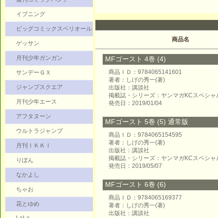
イブニング
ビッグコミックスペリオール
商品名
ゲッサン
月刊少年ガンガン
MFゴースト 4巻 (4)
商品ＩＤ：9784065141601
サンデーＧＸ
著者：しげの秀一(著)
ジャンプスクエア
出版社：講談社
掲載誌・シリーズ：ヤンマガKCスペシャ
月刊少年エース
発売日：2019/01/04
アフタヌーン
MFゴースト 5巻 (5) 通常版
ウルトラジャンプ
商品ＩＤ：9784065154595
著者：しげの秀一(著)
月刊ＩＫＫＩ
出版社：講談社
掲載誌・シリーズ：ヤンマガKCスペシャ
りぼん
発売日：2019/05/07
なかよし
MFゴースト 6巻 (6)
ちゃお
商品ＩＤ：9784065169377
花とゆめ
著者：しげの秀一(著)
出版社：講談社