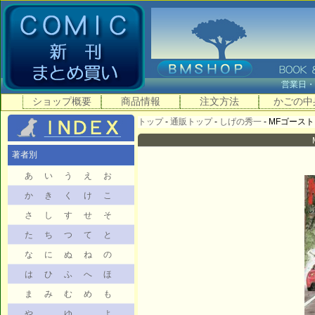
営業日
ショップ概要
商品情報
注文方法
かごの中
トップ
-
通販トップ
-
しげの秀一
- MFゴースト 
著者別
あ
い
う
え
お
か
き
く
け
こ
さ
し
す
せ
そ
た
ち
つ
て
と
な
に
ぬ
ね
の
は
ひ
ふ
へ
ほ
ま
み
む
め
も
や
ゆ
よ