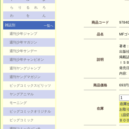
ら
り
る
れ
ろ
わ
を
ん
商品コード
9784
雑誌別
一覧へ
週刊少年ジャンプ
品名
MFゴー
週刊少年マガジン
著者：
週刊少年サンデー
出版
掲載
週刊少年チャンピオン
説明
ＩＳＢＮ
発売日：
週刊ヤングジャンプ
内容:
週刊ヤングマガジン
商品価格
693円
ビッグコミックスピリッツ
ヤングアニマル
モーニング
在庫
在庫
お取り
ビッグコミックオリジナル
（品
ビッグコミック
ＢＯ
週刊コミックバンチ