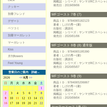
LaLa
掲載誌・シリーズ：ヤンマガKCスペシャ
発売日：2019/09/06
クッキー
別冊フレンド
MFゴースト 7巻 (7)
商品ＩＤ：9784065182123
デザート
著者：しげの秀一(著)
ベツコミ
出版社：講談社
掲載誌・シリーズ：ヤンマガKCスペシャ
別冊マーガレット
発売日：2020/01/06
マーガレット
MFゴースト 8巻 (8) 通常版
Kiss
商品ＩＤ：9784065195390
著者：しげの秀一(著)
月刊flowers
出版社：講談社
Feel Young
掲載誌・シリーズ：ヤンマガKCスペシャ
発売日：2020/05/07
営業日のご案内
詳細→
MFゴースト 9巻 (9)
商品ＩＤ：9784065206867
著者：しげの秀一(著)
出版社：講談社
掲載誌・シリーズ：ヤンマガKCスペシャ
発売日：2020/09/04
セーラーエース 1巻 (1)