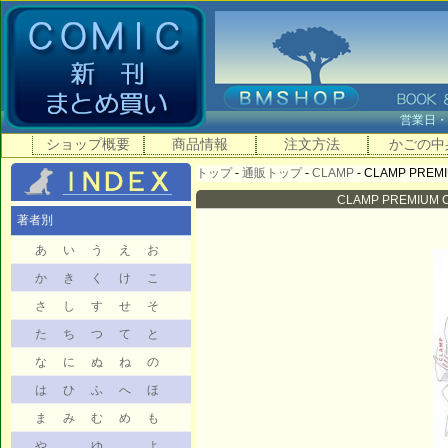
営業日
ショップ概要
商品情報
注文方法
かごの中
トップ
-
通販トップ
-
CLAMP
- CLAMP PREMI
CLAMP PREMIUM C
著者別
あ
い
う
え
お
か
き
く
け
こ
さ
し
す
せ
そ
た
ち
つ
て
と
な
に
ぬ
ね
の
は
ひ
ふ
へ
ほ
ま
み
む
め
も
や
ゆ
よ