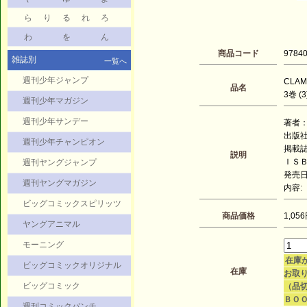
ら
り
る
れ
ろ
わ
を
ん
商品コード
9784
雑誌別
一覧へ
週刊少年ジャンプ
CLAM
品名
3巻 (3
週刊少年マガジン
週刊少年サンデー
著者：
出版社
週刊少年チャンピオン
掲載
説明
ＩＳＢＮ
週刊ヤングジャンプ
発売日：
週刊ヤングマガジン
内容:
ビッグコミックスピリッツ
商品価格
1,05
ヤングアニマル
モーニング
在庫
ビッグコミックオリジナル
在庫
お取り
ビッグコミック
（品
ＢＯ
週刊コミックバンチ