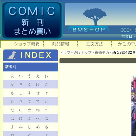
営業日
ショップ概要
商品情報
注文方法
かごの中
トップ
-
通販トップ
-
東條チカ
- 幼女戦記 32巻
著者別
あ
い
う
え
お
か
き
く
け
こ
さ
し
す
せ
そ
た
ち
つ
て
と
な
に
ぬ
ね
の
は
ひ
ふ
へ
ほ
ま
み
む
め
も
や
ゆ
よ