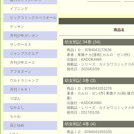
イブニング
ビッグコミックスペリオール
ゲッサン
商品名
月刊少年ガンガン
幼女戦記 34巻 (34)
サンデーＧＸ
商品ＩＤ：9784041172636
ジャンプスクエア
著者：東條チカ(漫画) カルロ・ゼン(作)
出版社：KADOKAWA
月刊少年エース
掲載誌・シリーズ：カドカワコミックスA
発売日：2026/03/26
アフタヌーン
幼女戦記 3巻 (3)
ウルトラジャンプ
商品ＩＤ：9784041051276
月刊ＩＫＫＩ
著者：カルロ・ゼン(作) 東條チカ(画) 
案)
りぼん
出版社：KADOKAWA
なかよし
掲載誌・シリーズ：カドカワコミックスA
発売日：2017/01/26
ちゃお
幼女戦記 4巻 (4)
花とゆめ
商品ＩＤ：9784041055335