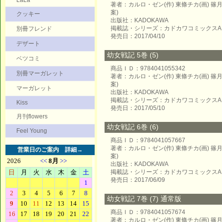
LaLa
著者：カルロ・ゼン(作) 東條チカ(画) 
案)
クッキー
出版社：KADOKAWA
掲載誌・シリーズ：カドカワコミックスA
別冊フレンド
発売日：2017/04/10
デザート
幼女戦記 5巻 (5)
ベツコミ
商品ＩＤ：9784041055342
別冊マーガレット
著者：カルロ・ゼン(作) 東條チカ(画) 
案)
マーガレット
出版社：KADOKAWA
掲載誌・シリーズ：カドカワコミックスA
Kiss
発売日：2017/05/10
月刊flowers
幼女戦記 6巻 (6)
Feel Young
商品ＩＤ：9784041057667
著者：カルロ・ゼン(作) 東條チカ(画) 
営業日のご案内
詳細→
案)
出版社：KADOKAWA
掲載誌・シリーズ：カドカワコミックスA
発売日：2017/06/09
幼女戦記 7巻 (7) 通常版
商品ＩＤ：9784041057674
著者：カルロ・ゼン(作) 東條チカ(画) 