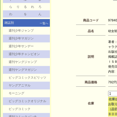
ら
り
る
れ
ろ
わ
を
ん
商品コード
9784
雑誌別
一覧へ
週刊少年ジャンプ
品名
幼女戦
週刊少年マガジン
著者：
週刊少年サンデー
ャラク
出版社
週刊少年チャンピオン
説明
掲載
ＩＳＢＮ
週刊ヤングジャンプ
発売日：
週刊ヤングマガジン
内容:
ビッグコミックスピリッツ
商品価格
792円
ヤングアニマル
モーニング
在庫
ビッグコミックオリジナル
在庫
お取り
ビッグコミック
（品
ＢＯ
週刊コミックバンチ