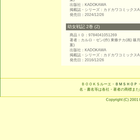
出版社：KADOKAWA
掲載誌・シリーズ：カドカワコミックスA
発売日：2024/12/26
幼女戦記 2巻 (2)
商品ＩＤ：9784041051269
著者：カルロ・ゼン(作) 東條チカ(画) 
案)
出版社：KADOKAWA
掲載誌・シリーズ：カドカワコミックスA
発売日：2016/12/26
ＢＯＯＫＳルーエ・
ＢＭＳＨＯＰ
名・書名等は各社・著者の商標また
Copyright (C) 2001 b