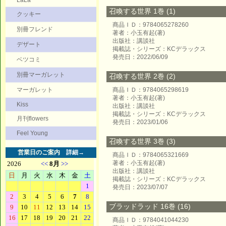
LaLa
召喚する世界 1巻 (1)
クッキー
商品ＩＤ：9784065278260
別冊フレンド
著者：小玉有起(著)
出版社：講談社
デザート
掲載誌・シリーズ：KCデラックス
発売日：2022/06/09
ベツコミ
別冊マーガレット
召喚する世界 2巻 (2)
マーガレット
商品ＩＤ：9784065298619
著者：小玉有起(著)
Kiss
出版社：講談社
掲載誌・シリーズ：KCデラックス
月刊flowers
発売日：2023/01/06
Feel Young
召喚する世界 3巻 (3)
営業日のご案内
詳細→
商品ＩＤ：9784065321669
著者：小玉有起(著)
出版社：講談社
掲載誌・シリーズ：KCデラックス
発売日：2023/07/07
ブラッドラッド 16巻 (16)
商品ＩＤ：9784041044230