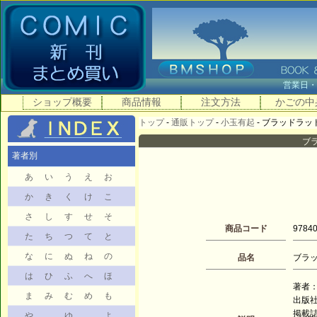
営業日
ショップ概要
商品情報
注文方法
かごの中
トップ
-
通販トップ
-
小玉有起
- ブラッドラッド 
ブラ
著者別
あ
い
う
え
お
か
き
く
け
こ
さ
し
す
せ
そ
商品コード
9784
た
ち
つ
て
と
な
に
ぬ
ね
の
品名
ブラッ
は
ひ
ふ
へ
ほ
著者：
ま
み
む
め
も
出版社
掲載
や
ゆ
よ