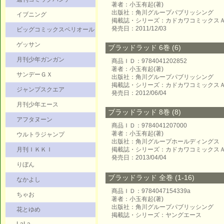
著者：小玉有起(著)
出版社：角川グループパブリッシング
イブニング
掲載誌・シリーズ：カドカワコミックス
発売日：2011/12/03
ビッグコミックスペリオール
ゲッサン
ブラッドラッド 6巻 (6)
月刊少年ガンガン
商品ＩＤ：9784041202852
著者：小玉有起(著)
サンデーＧＸ
出版社：角川グループパブリッシング
掲載誌・シリーズ：カドカワコミックス
ジャンプスクエア
発売日：2012/06/04
月刊少年エース
ブラッドラッド 8巻 (8)
アフタヌーン
商品ＩＤ：9784041207000
著者：小玉有起(著)
ウルトラジャンプ
出版社：角川グループホールディングス
月刊ＩＫＫＩ
掲載誌・シリーズ：カドカワコミックス
発売日：2013/04/04
りぼん
ブラッドラッド 全巻 (1-16)
なかよし
商品ＩＤ：9784047154339a
ちゃお
著者：小玉有起(著)
出版社：角川グループパブリッシング
花とゆめ
掲載誌・シリーズ：ヤングエース