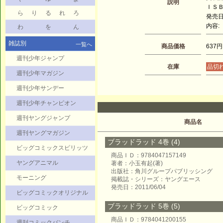
説明
ＩＳＢＮ
ら
り
る
れ
ろ
発売日：
内容:
わ
を
ん
雑誌別
一覧へ
商品価格
637円
週刊少年ジャンプ
在庫
品切
週刊少年マガジン
週刊少年サンデー
週刊少年チャンピオン
週刊ヤングジャンプ
商品名
週刊ヤングマガジン
ブラッドラッド 4巻 (4)
ビッグコミックスピリッツ
商品ＩＤ：9784047157149
ヤングアニマル
著者：小玉有起(著)
出版社：角川グループパブリッシング
モーニング
掲載誌・シリーズ：ヤングエース
発売日：2011/06/04
ビッグコミックオリジナル
ブラッドラッド 5巻 (5)
ビッグコミック
商品ＩＤ：9784041200155
週刊コミックバンチ