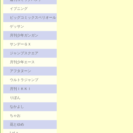
イブニング
ビッグコミックスペリオール
ゲッサン
月刊少年ガンガン
サンデーＧＸ
ジャンプスクエア
月刊少年エース
アフタヌーン
ウルトラジャンプ
月刊ＩＫＫＩ
りぼん
なかよし
ちゃお
花とゆめ