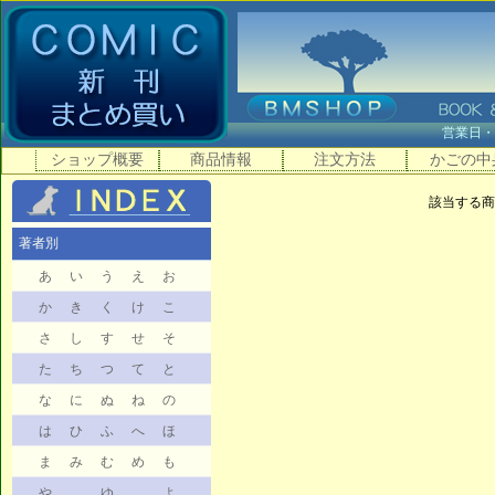
営業日
ショップ概要
商品情報
注文方法
かごの中
該当する商
著者別
あ
い
う
え
お
か
き
く
け
こ
さ
し
す
せ
そ
た
ち
つ
て
と
な
に
ぬ
ね
の
は
ひ
ふ
へ
ほ
ま
み
む
め
も
や
ゆ
よ