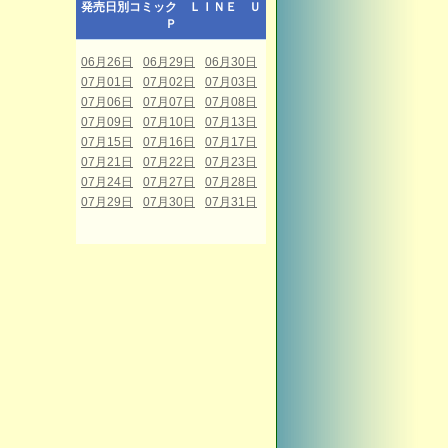
０８月
０９月
０８月
発売日別コミック ＬＩＮＥ Ｕ
０７月
０８月
０７月
Ｐ
０６月
０７月
０６月
０５月
０６月
０５月
０４月
０５月
０４月
０３月
０４月
０３月
06月26日
06月29日
06月30日
０２月
０３月
０２月
07月01日
07月02日
07月03日
０１月
０２月
０１月
２０２４
０１月
２０２４
07月06日
07月07日
07月08日
１２月
２０２
１２月
１１月
４
１１月
07月09日
07月10日
07月13日
１０月
１２月
１０月
07月15日
07月16日
07月17日
０９月
１１月
０９月
０８月
１０月
０８月
07月21日
07月22日
07月23日
０７月
０９月
０７月
０６月
０８月
０６月
07月24日
07月27日
07月28日
０５月
０７月
０５月
07月29日
07月30日
07月31日
０４月
０６月
０４月
０３月
０５月
０３月
０２月
０４月
０２月
０１月
０３月
０１月
２０２３
０２月
２０２３
１２
０１月
１２
月
２０２
月
１１
３
１１
月
１２
月
１０
月
１０
月
１１
月
０９
月
０９
月
１０
月
０８
月
０８
月
０９
月
０７
月
０７
月
０８
月
０６
月
０６
月
０７
月
０５
月
０５
月
０６
月