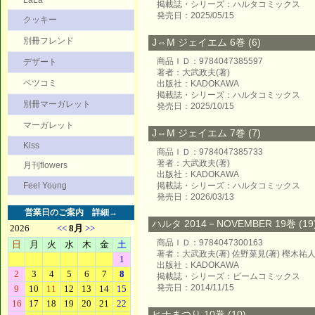
LaLa
掲載誌・シリーズ：ハルタコミックス
発売日：2025/05/15
クッキー
別冊フレンド
J⇔M ジェイエム 6巻 (6)
商品ＩＤ：9784047385597
デザート
著者：大武政夫(著)
ベツコミ
出版社：KADOKAWA
掲載誌・シリーズ：ハルタコミックス
別冊マーガレット
発売日：2025/10/15
マーガレット
J⇔M ジェイエム 7巻 (7)
Kiss
商品ＩＤ：9784047385733
著者：大武政夫(著)
月刊flowers
出版社：KADOKAWA
Feel Young
掲載誌・シリーズ：ハルタコミックス
発売日：2026/03/13
営業日のご案内
詳細→
ハルタ 2014－NOVEMBER 19巻 (19
商品ＩＤ：9784047300163
著者：大武政夫(著) 佐野菜見(著) 樫木祐人
出版社：KADOKAWA
掲載誌・シリーズ：ビームコミックス
発売日：2014/11/15
ヒナまつり 10巻 (10)