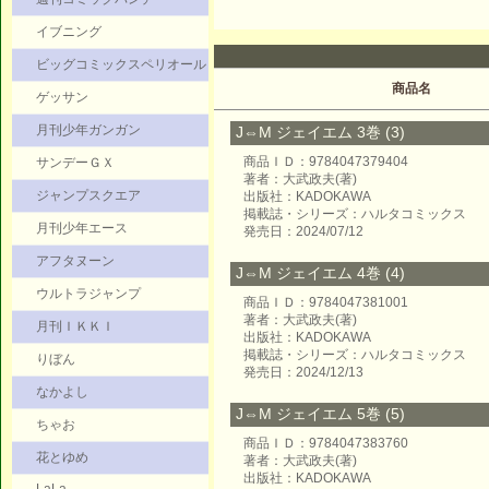
イブニング
ビッグコミックスペリオール
商品名
ゲッサン
月刊少年ガンガン
J⇔M ジェイエム 3巻 (3)
商品ＩＤ：9784047379404
サンデーＧＸ
著者：大武政夫(著)
ジャンプスクエア
出版社：KADOKAWA
掲載誌・シリーズ：ハルタコミックス
月刊少年エース
発売日：2024/07/12
アフタヌーン
J⇔M ジェイエム 4巻 (4)
ウルトラジャンプ
商品ＩＤ：9784047381001
著者：大武政夫(著)
月刊ＩＫＫＩ
出版社：KADOKAWA
掲載誌・シリーズ：ハルタコミックス
りぼん
発売日：2024/12/13
なかよし
J⇔M ジェイエム 5巻 (5)
ちゃお
商品ＩＤ：9784047383760
花とゆめ
著者：大武政夫(著)
出版社：KADOKAWA