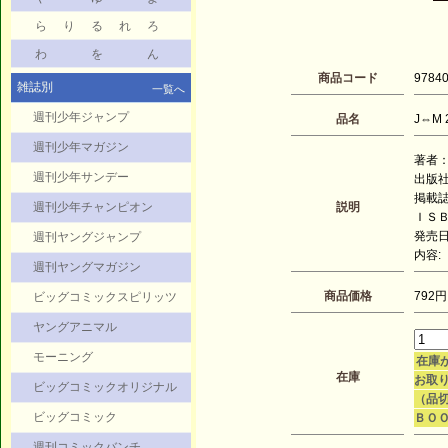
ら
り
る
れ
ろ
わ
を
ん
商品コード
9784
雑誌別
一覧へ
週刊少年ジャンプ
品名
J⇔M 2
週刊少年マガジン
著者：
週刊少年サンデー
出版社
掲載
週刊少年チャンピオン
説明
ＩＳＢＮ
発売日：
週刊ヤングジャンプ
内容:
週刊ヤングマガジン
商品価格
792円
ビッグコミックスピリッツ
ヤングアニマル
モーニング
在庫
在庫
お取り
ビッグコミックオリジナル
（品
ビッグコミック
ＢＯ
週刊コミックバンチ