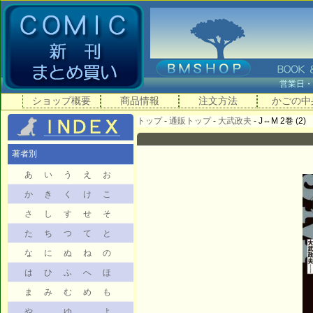
営業日
ショップ概要
商品情報
注文方法
かごの中
トップ
-
通販トップ
-
大武政夫
- J⇔M 2巻 (2)
著者別
あ
い
う
え
お
か
き
く
け
こ
さ
し
す
せ
そ
た
ち
つ
て
と
な
に
ぬ
ね
の
は
ひ
ふ
へ
ほ
ま
み
む
め
も
や
ゆ
よ