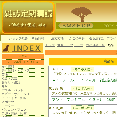
ショップ概要
商品情報
注文方法
かごの中身
通販法表記
プライ
トップ
-
通販トップ
トップ
-
商品分類一覧
- 商品
ＮＥＷ
商品名
ジャンル別 ＩＮＤＥＸ
女性情報
11431_12
＜ネコポス便＞
男性情報・ビジネス
「可愛い×フェロモン」な大人女子を育てる全
芸術
総合・文芸
ａｒ（アール） １２ヶ月 雑誌定期
暮らし・生活
趣味
01525_03
＜ネコポス便＞
パズル・ペット
大人の女性向けの、人生がもっと美しく、楽し
ホビー・サイエンス
アウトドア・釣り
アンド プレミアム ０３ヶ月 雑誌
スポーツ
モーター
01525_06
＜ネコポス便＞
パソコン・アニメ
大人の女性向けの、人生がもっと美しく、楽し
音楽・芸能・映画