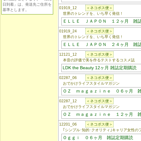
日到着」は、発送先ご住所を
01919_12
＜ネコポス便＞
基準とします。
世界のトレンドを、いち早く発信！
ＥＬＬＥ ＪＡＰＯＮ １２ヶ月 雑
01919_24
＜ネコポス便＞
世界のトレンドを、いち早く発信！
ＥＬＬＥ ＪＡＰＯＮ ２４ヶ月 雑
12121_12
＜ネコポス便＞
本音の評価で美を作るテストするコスメ誌
LDK the Beauty 12ヶ月 雑誌定期購読
02287_06
＜ネコポス便＞
おでかけライフスタイルマガジン
ＯＺ ｍａｇａｚｉｎｅ ０６ヶ月 
02287_12
＜ネコポス便＞
おでかけライフスタイルマガジン
ＯＺ ｍａｇａｚｉｎｅ １２ヶ月 
12201_06
＜ネコポス便＞
｢シンプル･知的･クオリティ｣キャリア女性の
Ｏｇｇｉ ０６ヶ月 雑誌定期購読