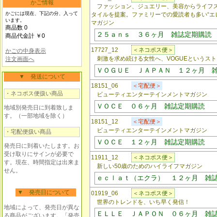
かご情報
ファッション、ジュエリー、美容からライフス
かごには現在、下記の分、入って
タイルを提案。ファミリーでの愛読者も多い“エ
います。
マガジン
商品数 0
２５ａｎｓ ３６ヶ月 雑誌定期購読
商品代金計 ￥0
17727_12
＜ネコポス便＞
かごの中身表示
刺激を求め続ける女性へ、VOGUEというスト
注文画面へ
ＶＯＧＵＥ ＪＡＰＡＮ １２ヶ月 
▼ 発送について
18151_06
＜宅配便＞
・ネコポス便扱い商品
ビューティエンターテインメントマガジン
ＶＯＣＥ ０６ヶ月 雑誌定期購読
地域別発売日に到着致しま
す。（一部地域を除く）
18151_12
＜宅配便＞
ビューティエンターテインメントマガジン
・宅配便扱い商品
ＶＯＣＥ １２ヶ月 雑誌定期購読
発売日に到着いたします。お
受け取りにサインが必要で
11911_12
＜ネコポス便＞
す。現在、時間指定は出来ま
新しい50歳のためのハイライフマガジン
せん。
ｅｃｌａｔ（エクラ） １２ヶ月 雑
▼ 発売日について
01919_06
＜ネコポス便＞
世界のトレンドを、いち早く発信！
地域によって、発売日が異な
ＥＬＬＥ ＪＡＰＯＮ ０６ヶ月 雑
る商品がございます。「発売