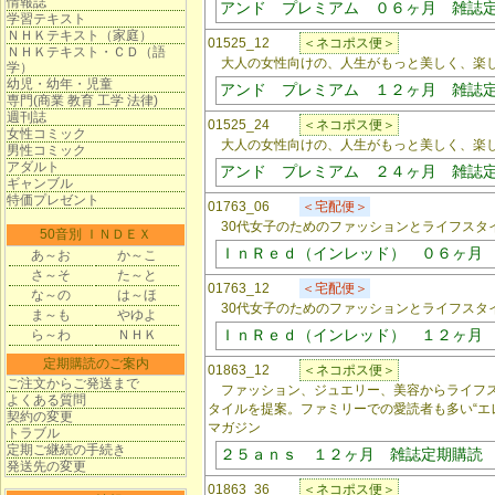
情報誌
アンド プレミアム ０６ヶ月 雑誌
学習テキスト
ＮＨＫテキスト（家庭）
01525_12
＜ネコポス便＞
ＮＨＫテキスト・ＣＤ（語
大人の女性向けの、人生がもっと美しく、楽し
学）
幼児・幼年・児童
アンド プレミアム １２ヶ月 雑誌
専門(商業 教育 工学 法律)
週刊誌
01525_24
＜ネコポス便＞
女性コミック
大人の女性向けの、人生がもっと美しく、楽し
男性コミック
アダルト
アンド プレミアム ２４ヶ月 雑誌
ギャンブル
特価プレゼント
01763_06
＜宅配便＞
30代女子のためのファッションとライフスタ
50音別 ＩＮＤＥＸ
ＩｎＲｅｄ（インレッド） ０６ヶ月
あ～お
か～こ
さ～そ
た～と
01763_12
＜宅配便＞
な～の
は～ほ
30代女子のためのファッションとライフスタ
ま～も
やゆよ
ＩｎＲｅｄ（インレッド） １２ヶ月
ら～わ
ＮＨＫ
定期購読のご案内
01863_12
＜ネコポス便＞
ご注文からご発送まで
ファッション、ジュエリー、美容からライフス
よくある質問
タイルを提案。ファミリーでの愛読者も多い“エ
契約の変更
マガジン
トラブル
定期ご継続の手続き
２５ａｎｓ １２ヶ月 雑誌定期購読
発送先の変更
01863_36
＜ネコポス便＞