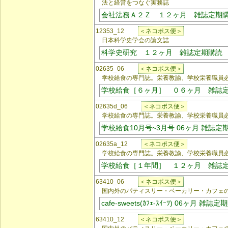
法と経営をつなぐ実務誌
会社法務Ａ２Ｚ １２ヶ月 雑誌定期
12353_12
＜ネコポス便＞
日本科学史学会の論文誌
科学史研究 １２ヶ月 雑誌定期購読
02635_06
＜ネコポス便＞
学校給食の専門誌。栄養教諭、学校栄養職員必
学校給食［６ヶ月］ ０６ヶ月 雑誌
02635d_06
＜ネコポス便＞
学校給食の専門誌。栄養教諭、学校栄養職員必
学校給食10月号~3月号 06ヶ月 雑誌定
02635a_12
＜ネコポス便＞
学校給食の専門誌。栄養教諭、学校栄養職員必
学校給食［１年間］ １２ヶ月 雑誌
63410_06
＜ネコポス便＞
国内外のパティスリー・ベーカリー・カフェの
cafe-sweets(ｶﾌｪ-ｽｲｰﾂ) 06ヶ月 雑誌
63410_12
＜ネコポス便＞