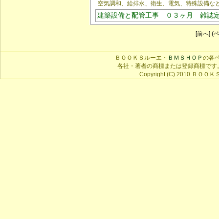
空気調和、給排水、衛生、電気、特殊設備など
建築設備と配管工事 ０３ヶ月 雑誌
[前へ] (ペ
ＢＯＯＫＳルーエ・
ＢＭＳＨＯＰ
の各
各社・著者の商標または登録商標です
Copyright (C) 2010 ＢＯＯＫＳ 