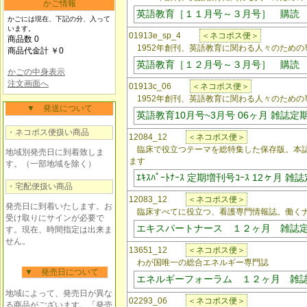
かご情報
英語教育［１１月号～３月号］ 購読
かごには現在、下記の分、入って
います。
01913e_sp_4
＜ネコポス便＞
商品数 0
1952年創刊、英語教育に関わる人々のための
商品代金計 ￥0
英語教育［１２月号～３月号］ 購読
かごの中身表示
注文画面へ
01913c_06
＜ネコポス便＞
1952年創刊、英語教育に関わる人々のための
▼ 発送について
英語教育10月号~3月号 06ヶ月 雑誌定
・ネコポス便扱い商品
12084_12
＜ネコポス便＞
臨床で役立つテーマを総特集した保存版。本誌
地域別発売日に到着致しま
ます
す。（一部地域を除く）
ｴｷｽﾊﾟｰﾄﾅｰｽ 定期増刊号ｺｰｽ 12ヶ月 
・宅配便扱い商品
12083_12
＜ネコポス便＞
発売日に到着いたします。お
臨床すべてに役立つ、看護専門情報誌。働く
受け取りにサインが必要で
エキスパートナース １２ヶ月 雑誌
す。現在、時間指定は出来ま
せん。
13651_12
＜ネコポス便＞
わが国唯一の総合エネルギー専門誌
▼ 発売日について
エネルギーフォーラム １２ヶ月 雑
地域によって、発売日が異な
02293_06
＜ネコポス便＞
る商品がございます。「発売