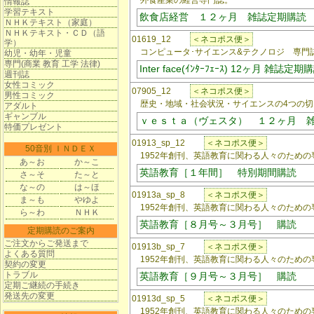
外食産業の経営専門誌。
情報誌
学習テキスト
飲食店経営 １２ヶ月 雑誌定期購読
ＮＨＫテキスト（家庭）
ＮＨＫテキスト・ＣＤ（語
01619_12
＜ネコポス便＞
学）
コンピュータ･サイエンス&テクノロジ 専門
幼児・幼年・児童
専門(商業 教育 工学 法律)
Inter face(ｲﾝﾀｰﾌｪｰｽ) 12ヶ月 雑誌定期
週刊誌
女性コミック
07905_12
＜ネコポス便＞
男性コミック
歴史・地域・社会状況・サイエンスの4つの切
アダルト
ギャンブル
ｖｅｓｔａ（ヴェスタ） １２ヶ月 
特価プレゼント
01913_sp_12
＜ネコポス便＞
50音別 ＩＮＤＥＸ
1952年創刊、英語教育に関わる人々のための
あ～お
か～こ
英語教育［１年間］ 特別期間購読
さ～そ
た～と
な～の
は～ほ
01913a_sp_8
＜ネコポス便＞
ま～も
やゆよ
1952年創刊、英語教育に関わる人々のための
ら～わ
ＮＨＫ
英語教育［８月号～３月号］ 購読
定期購読のご案内
ご注文からご発送まで
01913b_sp_7
＜ネコポス便＞
よくある質問
1952年創刊、英語教育に関わる人々のための
契約の変更
トラブル
英語教育［９月号～３月号］ 購読
定期ご継続の手続き
発送先の変更
01913d_sp_5
＜ネコポス便＞
1952年創刊、英語教育に関わる人々のための