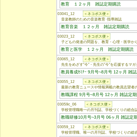
教育 １２ヶ月 雑誌定期購読
03041_12
＜ネコポス便＞
音楽教師のための音楽教育･指導雑誌
教育音楽 １２ヶ月 雑誌定期購読
03023_12
＜ネコポス便＞
子どもの発達の問題を、教育・心理・医学か
教育と医学 １２ヶ月 雑誌定期購読
03065_12
＜ネコポス便＞
先生をめざす”今”・先生の”今”を応援するマガ
教員養成ｾﾐﾅｰ 9月号~8月号 12ヶ月 
03055_12
＜ネコポス便＞
最新の教育ニュースや情報満載の教員志望者の
教職課程 9月号~8月号 12ヶ月 雑誌定
03059c_06
＜ネコポス便＞
学校管理職唯一の月刊誌、学校づくりの総合
教職研修10月号~3月号 06ヶ月 雑誌定
03059_12
＜ネコポス便＞
学校管理職、唯一の月刊誌、学校づくりの総