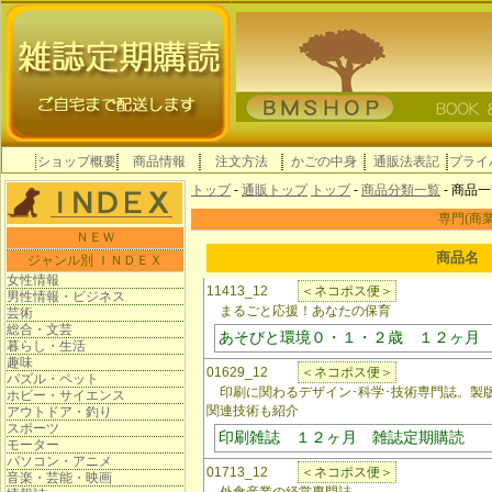
ショップ概要
商品情報
注文方法
かごの中身
通販法表記
プライ
トップ
-
通販トップ
トップ
-
商品分類一覧
- 商品
専門(商業
ＮＥＷ
商品名
ジャンル別 ＩＮＤＥＸ
女性情報
11413_12
＜ネコポス便＞
男性情報・ビジネス
まるごと応援！あなたの保育
芸術
総合・文芸
あそびと環境０・１・２歳 １２ヶ月
暮らし・生活
趣味
01629_12
＜ネコポス便＞
パズル・ペット
印刷に関わるデザイン･科学･技術専門誌。製版
ホビー・サイエンス
関連技術も紹介
アウトドア・釣り
スポーツ
印刷雑誌 １２ヶ月 雑誌定期購読
モーター
パソコン・アニメ
01713_12
＜ネコポス便＞
音楽・芸能・映画