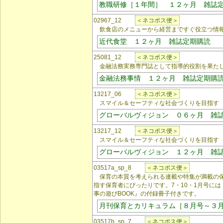
教職研修［１年間］ １２ヶ月 雑誌
02967_12
＜ネコポス便＞
飲食店のメニューから経営まですぐ役立つ情
近代食堂 １２ヶ月 雑誌定期購読
25081_12
＜ネコポス便＞
金融法務実務専門誌として指導的役割を果た
金融法務事情 １２ヶ月 雑誌定期購
13217_06
＜ネコポス便＞
スマイル＆セーフティな社会づくりを目指す
グローバルヴィジョン ０６ヶ月 雑
13217_12
＜ネコポス便＞
スマイル＆セーフティな社会づくりを目指す
グローバルヴィジョン １２ヶ月 雑
03517a_sp_8
＜ネコポス便＞
保育の本質を考えられる連載や特集が満載の保
指す保育者にぴったりです。7・10・1月号に
事の遊びBOOK』の付録冊子付きです。
月刊保育とカリキュラム［８月号～３
03517b_sp_7
＜ネコポス便＞