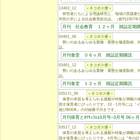
13463_12
＜ネコポス便＞
研究者たちによる理論研究と、地域の実践家た
市民の手による社会教育総合誌。（創刊1957年
月刊 社会教育 １２ヶ月 雑誌定期
03401_06
＜ネコポス便＞
勢いのあるあらゆる業種・業態を徹底取材。外
誌。
月刊食堂 ０６ヶ月 雑誌定期購読
03401_12
＜ネコポス便＞
勢いのあるあらゆる業種・業態を徹底取材。外
誌。
月刊食堂 １２ヶ月 雑誌定期購読
03517c_06
＜ネコポス便＞
保育の本質を考えられる連載や特集が満載の保
指す保育者にぴったりです。10・1月号には『
遊びBOOK』の付録冊子付きです。
月刊保育とｶﾘｷｭﾗﾑ10月号~3月号 06ヶ
03517_12
＜ネコポス便＞
保育の本質を考えられる連載や特集が満載の保
指す保育者にぴったりです。4月号には『年の計