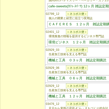
国内外のパティスリー・ベーカリー・カフェの
cafe-sweets(ｶﾌｪ-ｽｲｰﾂ) 12ヶ月 雑誌
02799_12
＜ネコポス便＞
個人の開業と経営に役立つ実用誌
ＣＡＦＥＲＥＳ １２ヶ月 雑誌定期
02401_12
＜ネコポス便＞
環境推進の情報を提供するビジネス専門誌
環境ビジネス １２ヶ月 雑誌定期購
02929_03
＜ネコポス便＞
生産加工技術を支える専門誌
機械と工具 ０３ヶ月 雑誌定期購読
02929_06
＜ネコポス便＞
生産加工技術を支える専門誌
機械と工具 ０６ヶ月 雑誌定期購読
02929_12
＜ネコポス便＞
生産加工技術を支える専門誌
機械と工具 １２ヶ月 雑誌定期購読
03476_12
＜ネコポス便＞
足元から実践の息吹-むら・まちづくり総合誌