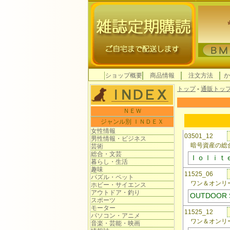
ショップ概要
商品情報
注文方法
か
トップ
-
通販トッ
ＮＥＷ
ジャンル別 ＩＮＤＥＸ
女性情報
03501_12
男性情報・ビジネス
暗号資産の総
芸術
総合・文芸
Ｉｏｌｉｔ
暮らし・生活
趣味
11525_06
パズル・ペット
ワン＆オンリー
ホビー・サイエンス
アウトドア・釣り
OUTDOOR
スポーツ
モーター
11525_12
パソコン・アニメ
ワン＆オンリー
音楽・芸能・映画