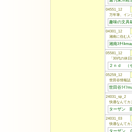
週刊東洋経
04551_12
万年筆、インク
趣味の文具
04301_12
湘南に住む人々
湘南ｽﾀｲﾙma
05581_12
「30代の休日
２ｎｄ （
05259_12
世田谷情報誌
世田谷ﾗｲﾌm
24031_sp_
快適なんてカン
ターザン 
24031_03
快適なんてカン
ターザン 