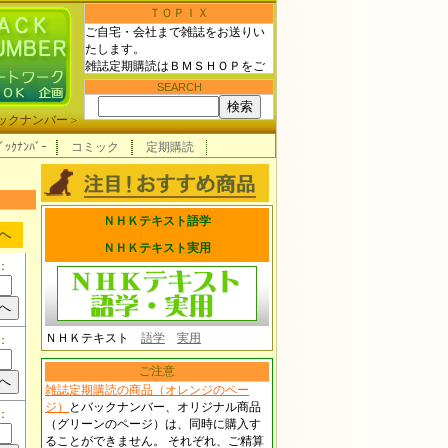
ＴＯＰＩＸ
ご自宅・会社まで雑誌をお送りい
たします。
雑誌定期購読はＢＭＳＨＯＰをご
利用下さい！
SEARCH
ックナンバー
＞
ﾞｯｸﾅﾝﾊﾞｰ
コミック
定期購読
ＮＨＫテキスト語学
へ
ＮＨＫテキスト実用
：
ＮＨＫテキスト
語学
実用
：
ご注意
雑誌定期購読の商品（オレンジのペー
ジ）
とバックナンバー、オリジナル商品
：
（グリーンのページ）は、同時に購入す
ることができません。 それぞれ、ご精算