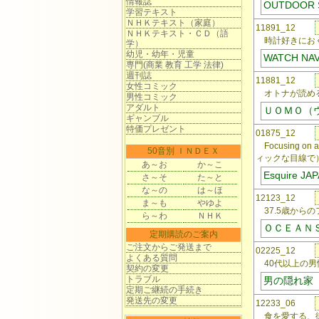
情報誌
OUTDOOR
学習テキスト
ＮＨＫテキスト（家庭）
11891_12
ＮＨＫテキスト・ＣＤ（語
時計好きにお
学）
幼児・幼年・児童
WATCH NA
専門(商業 教育 工学 法律)
週刊誌
11881_12
女性コミック
オトナが読める
男性コミック
アダルト
ＵＯＭＯ（
ギャンブル
特価プレゼント
01875_12
Focusing on a
50音別 ＩＮＤＥＸ
ィックな目線で
あ～お
か～こ
Esquire J
さ～そ
た～と
な～の
は～ほ
12123_12
ま～も
やゆよ
37.5歳から
ら～わ
ＮＨＫ
ＯＣＥＡＮ
定期購読のご案内
ご注文からご発送まで
02225_12
よくある質問
40代以上の男
契約の変更
トラブル
男の隠れ家
定期ご継続の手続き
発送先の変更
12233_06
食を愛する、街