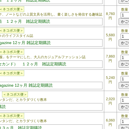
済 １２ヶ月 雑誌定期購読
＜ネコポス便＞
数量
8,760
、ノートなどの上質文具を活用し、書く楽しさを発信する趣味誌
円
箱 １２ヶ月 雑誌定期購読
＜ネコポス便＞
数量
5,680
のライフスタイル誌
円
gazine 12ヶ月 雑誌定期購読
＜ネコポス便＞
数量
7,860
服」をテーマにした、大人のカジュアルファッション誌
円
セカンド） １２ヶ月 雑誌定期購読
＜ネコポス便＞
数量
5,240
円
agazine 12ヶ月 雑誌定期購読
2
＜ネコポス便＞
数量
2,020
タンだ、とカラダづくり教本
円
購読
＜ネコポス便＞
数量
6,060
タンだ、とカラダづくり教本
円
０３ヶ月 雑誌定期購読