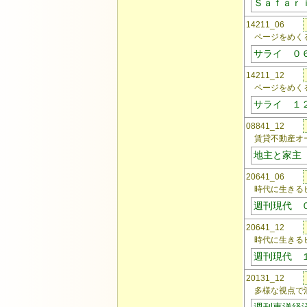
Ｓａｆａｒ
14211_06
ページをめくる
サライ ０
14211_12
ページをめくる
サライ １
08841_12
賃貸不動産オー
地主と家主
20641_06
時代に生きるビ
週刊現代 
20641_12
時代に生きるビ
週刊現代 
20131_12
多様な視点で混