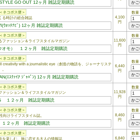
 STYLE GO OUT 12ヶ月 雑誌定期購読
＜ネコポス便＞
数量
4,100
くる時計の総合雑誌
円
VI(ｳｫｯﾁﾅﾋﾞ) 12ヶ月 雑誌定期購読
＜ネコポス便＞
数量
11,600
ファッション＆ライフスタイルマガジン
円
ウオモ） １２ヶ月 雑誌定期購読
＜ネコポス便＞
数量
ll creativity with a journalistic eye（創造の物語を、ジャーナリステ
6,440
）。
円
APAN(ｴｽｸｧｲｱ ｼﾞｬﾊﾟﾝ) 12ヶ月 雑誌定期購読
＜ネコポス便＞
数量
11,928
のファッション＆ライフスタイルマガジン
円
Ｓ １２ヶ月 雑誌定期購読
＜ネコポス便＞
数量
8,460
性向けライフスタイル誌。
円
 １２ヶ月 雑誌定期購読
＜ネコポス便＞
数量
6,840
を楽しむ、旅に恋する大人の情報誌