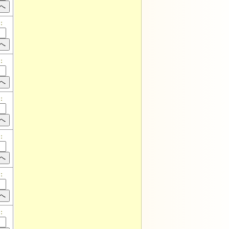
：
：
：
：
：
：