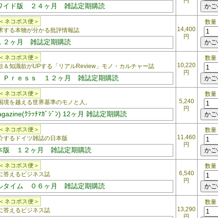
円
ワイド版 ２４ヶ月 雑誌定期購読
＜ネコポス便＞
数量
14,400
する本物が分かる批評情報誌
円
１２ヶ月 雑誌定期購読
＜ネコポス便＞
数量
10,220
＆知識欲がUPする「リアルReview」モノ・カルチャー誌
円
 Ｐｒｅｓｓ １２ヶ月 雑誌定期購読
＜ネコポス便＞
数量
5,240
境を越える世界基準のモノと人。
円
gazine(ｸﾗｯﾁﾏｶﾞｼﾞﾝ) 12ヶ月 雑誌定期購読
＜ネコポス便＞
数量
11,460
するドイツ雑誌の日本版
円
本版 １２ヶ月 雑誌定期購読
＜ネコポス便＞
数量
6,540
に答えるビジネス誌
円
ルタイム ０６ヶ月 雑誌定期購読
＜ネコポス便＞
数量
13,290
に答えるビジネス誌
円