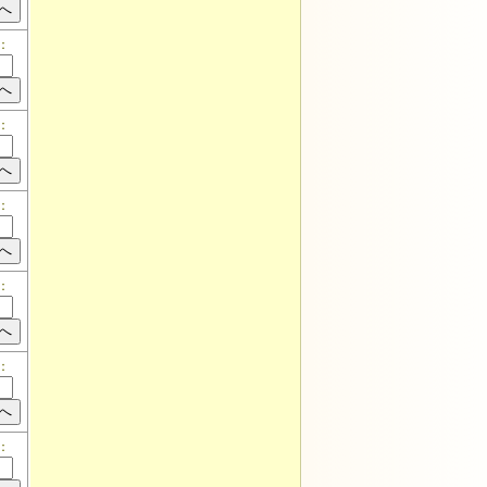
：
：
：
：
：
：