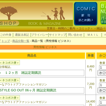
営業日・時間のご案内
＜
コミック
＞ ＜
雑誌バ
ごの中身
通販法表記
プライバシー
サイトマップ
問い合わせ
ＭＡＩＬ
ﾊ
プ
トップ
-
商品分類一覧
- 商品一覧（男性情報 ビジネス）
男性情報 ビジネス
商品名
単価
かご
＜ネコポス便＞
数量
8,460
合情報誌。
円
ｅ １２ヶ月 雑誌定期購読
＜ネコポス便＞
数量
7,200
なアウトドアファッションマガジン
円
 STYLE GO OUT 06ヶ月 雑誌定期購読
＜ネコポス便＞
数量
14,400
なアウトドアファッションマガジン
円