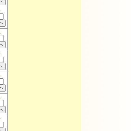
：
：
：
：
：
：