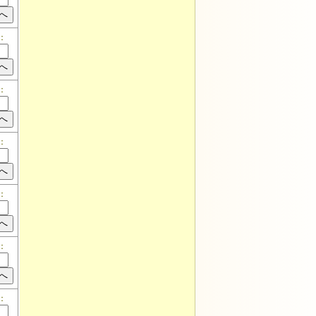
：
：
：
：
：
：