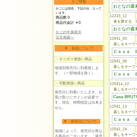
かご情報
おとなの週
かごには現在、下記の分、入って
います。
12233_12
商品数 0
食を愛する、街
商品代金計 ￥0
おとなの週
かごの中身表示
注文画面へ
12541_03
暮しをキーワー
▼ 発送について
Ｃａｓａ 
・ネコポス便扱い商品
12541_06
暮しをキーワー
地域別発売日に到着致しま
す。（一部地域を除く）
Ｃａｓａ 
・宅配便扱い商品
12541a_1
暮しをキーワー
発売日に到着いたします。お
Casa BR
受け取りにサインが必要で
す。現在、時間指定は出来ま
12541_12
せん。
暮しをキーワー
Ｃａｓａ 
▼ 発売日について
12541_24
地域によって、発売日が異な
暮しをキーワー
る商品がございます。「発売