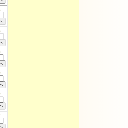
：
：
：
：
：
：