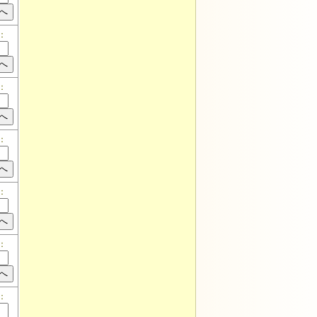
：
：
：
：
：
：