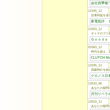
会社四季報
12345_12
読者利益を追求
家電批評 
13263_12
オトナのブツ欲
Ｇｏｏｄｓ
03383_12
時代を超え、国
CLUTCH Ma
13295_12
高級時計を紹介
クロノス日
13533_06
あなたの疑問
月刊リベラ
13533_12
あなたの疑問