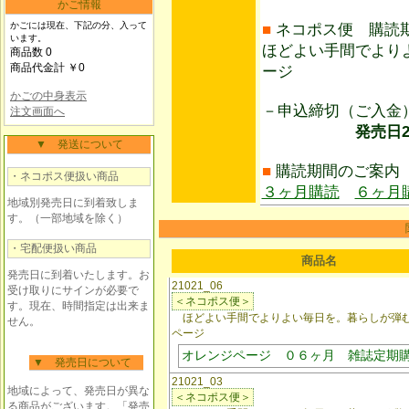
かご情報
かごには現在、下記の分、入って
■
ネコポス便 購読
います。
ほどよい手間でより
商品数 0
商品代金計 ￥0
ージ
かごの中身表示
－申込締切（ご入
注文画面へ
発売日28日前
▼ 発送について
■
購読期間のご案内
・ネコポス便扱い商品
３ヶ月購読
６ヶ月
地域別発売日に到着致しま
す。（一部地域を除く）
・宅配便扱い商品
商品名
発売日に到着いたします。お
21021_06
受け取りにサインが必要で
＜ネコポス便＞
す。現在、時間指定は出来ま
ほどよい手間でよりよい毎日を。暮らしが弾
せん。
ページ
オレンジページ ０６ヶ月 雑誌定期
▼ 発売日について
21021_03
地域によって、発売日が異な
＜ネコポス便＞
る商品がございます。「発売