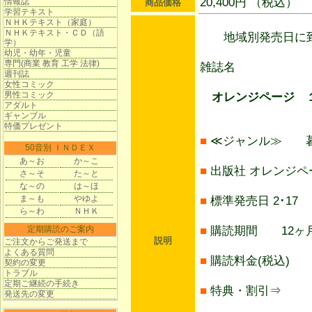
20,400円 （税込）
情報誌
商品価格
学習テキスト
ＮＨＫテキスト（家庭）
ＮＨＫテキスト・ＣＤ（語
地域別発売日に到
学）
幼児・幼年・児童
専門(商業 教育 工学 法律)
雑誌名
週刊誌
女性コミック
男性コミック
オレンジページ １
アダルト
ギャンブル
特価プレゼント
■
≪ジャンル≫ 
50音別 ＩＮＤＥＸ
あ～お
か～こ
■
出版社 オレンジペ
さ～そ
た～と
な～の
は～ほ
ま～も
やゆよ
■
標準発売日 2･17
ら～わ
ＮＨＫ
定期購読のご案内
■
購読期間 12ヶ月
説明
ご注文からご発送まで
よくある質問
■
購読料金(税込) 2
契約の変更
トラブル
定期ご継続の手続き
■
特典・割引⇒
発送先の変更