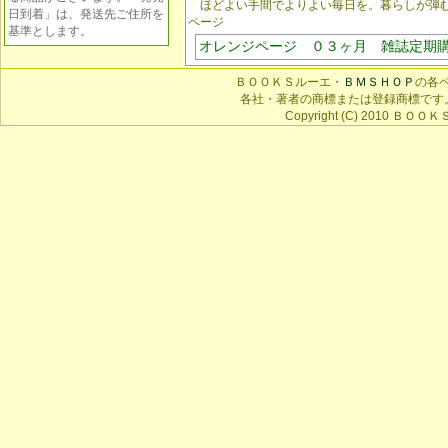
ほどよい手間でよりよい毎日を。暮らしが弾
日到着」は、発送先ご住所を
ページ
基準とします。
オレンジページ ０３ヶ月 雑誌定期
ＢＯＯＫＳルーエ・
ＢＭＳＨＯＰ
の各
各社・著者の商標または登録商標です
Copyright (C) 2010 ＢＯＯＫＳ 