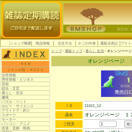
ショップ概要
商品情報
注文方法
かごの中身
通販法表記
プライ
トップ
-
通販トップ
-
暮らし 生活
- オレンジペー
オレンジページ 
ＮＥＷ
ジャンル別 ＩＮＤＥＸ
女性情報
男性情報・ビジネス
芸術
総合・文芸
暮らし・生活
趣味
パズル・ペット
ＩＤ
21021_12
ホビー・サイエンス
アウトドア・釣り
オレンジページ １
品名
スポーツ
モーター
パソコン・アニメ
ご注文
音楽・芸能・映画