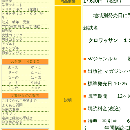
17,690円 （税込）
情報誌
商品価格
学習テキスト
ＮＨＫテキスト（家庭）
ＮＨＫテキスト・ＣＤ（語
地域別発売日に到
学）
幼児・幼年・児童
専門(商業 教育 工学 法律)
雑誌名
週刊誌
女性コミック
男性コミック
クロワッサン １２
アダルト
ギャンブル
特価プレゼント
■
≪ジャンル≫ 
50音別 ＩＮＤＥＸ
あ～お
か～こ
■
出版社 マガジンハ
さ～そ
た～と
な～の
は～ほ
ま～も
やゆよ
■
標準発売日 10･25
ら～わ
ＮＨＫ
定期購読のご案内
■
購読期間 12ヶ月
説明
ご注文からご発送まで
よくある質問
■
購読料金(税込) 1
契約の変更
トラブル
定期ご継続の手続き
■
特典・割引⇒ 6ヶ月
発送先の変更
引 年間購読に限