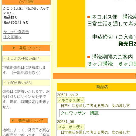
かご情報
かごには現在、下記の分、入って
います。
■
ネコポス便 購読
商品数 0
商品代金計 ￥0
日常生活を通して考
かごの中身表示
－申込締切（ご入
注文画面へ
発売日21日前
▼ 発送について
■
購読期間のご案内
・ネコポス便扱い商品
３ヶ月購読
６ヶ月
地域別発売日に到着致しま
す。（一部地域を除く）
・宅配便扱い商品
商品名
発売日に到着いたします。お
20681_sp_2
受け取りにサインが必要で
＜ネコポス便＞
す。現在、時間指定は出来ま
日常生活を通して考える男の、女の暮し方
せん。
クロワッサン 購読
▼ 発売日について
20681_06
＜ネコポス便＞
地域によって、発売日が異な
日常生活を通して考える男の、女の暮し方
る商品がございます。「発売