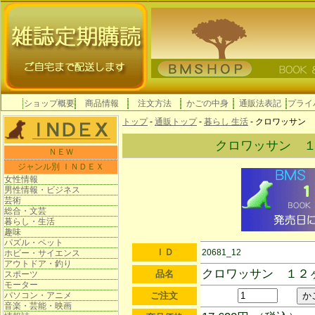
ショップ概要
商品情報
注文方法
かごの中身
通販法表記
プライ
トップ
-
通販トップ
-
暮らし 生活
- クロワッサン
クロワッサン 
ＮＥＷ
ジャンル別 ＩＮＤＥＸ
女性情報
男性情報・ビジネス
芸術
総合・文芸
暮らし・生活
趣味
パズル・ペット
ＩＤ
20681_12
ホビー・サイエンス
アウトドア・釣り
クロワッサン １２
品名
スポーツ
モーター
パソコン・アニメ
ご注文
音楽・芸能・映画