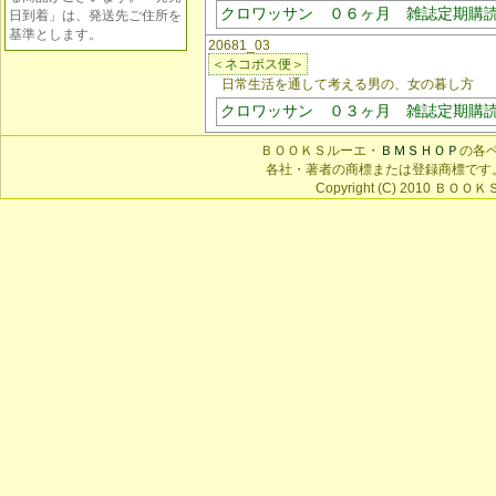
クロワッサン ０６ヶ月 雑誌定期購
日到着」は、発送先ご住所を
基準とします。
20681_03
＜ネコポス便＞
日常生活を通して考える男の、女の暮し方
クロワッサン ０３ヶ月 雑誌定期購
ＢＯＯＫＳルーエ・
ＢＭＳＨＯＰ
の各
各社・著者の商標または登録商標です
Copyright (C) 2010 ＢＯＯＫＳ 