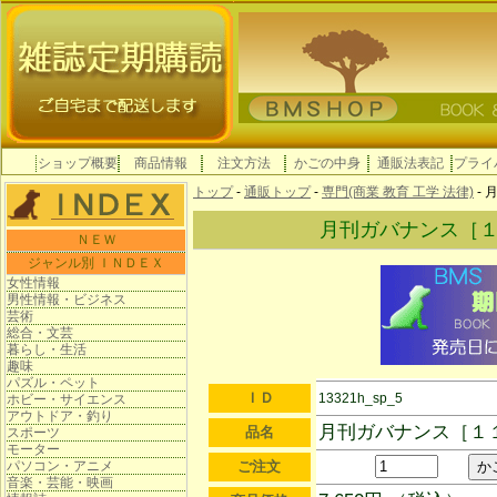
ショップ概要
商品情報
注文方法
かごの中身
通販法表記
プライ
トップ
-
通販トップ
-
専門(商業 教育 工学 法律)
-
月刊ガバナンス［
ＮＥＷ
ジャンル別 ＩＮＤＥＸ
女性情報
男性情報・ビジネス
芸術
総合・文芸
暮らし・生活
趣味
パズル・ペット
ＩＤ
13321h_sp_5
ホビー・サイエンス
アウトドア・釣り
月刊ガバナンス［１
品名
スポーツ
モーター
パソコン・アニメ
ご注文
音楽・芸能・映画