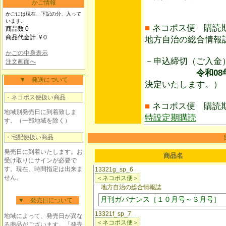
かご情報
かごには現在、下記の分、入って
います。
■
ネコポス便 購読
商品数 0
商品代金計 ￥0
地方自治の総合情報
かごの中身表示
－申込締切（ご入
注文画面へ
令和08年10
▼ 発送について
決定いたします。）
・ネコポス便扱い商品
■
ネコポス便 購読
地域別発売日に到着致しま
特設定期購読
す。（一部地域を除く）
・宅配便扱い商品
発売日に到着いたします。お
商品名
受け取りにサインが必要で
す。現在、時間指定は出来ま
13321g_sp_6
せん。
＜ネコポス便＞
地方自治の総合情報誌
月刊ガバナンス［１０月号～３月号］
▼ 発売日について
13321f_sp_7
地域によって、発売日が異な
＜ネコポス便＞
る商品がございます。「発売