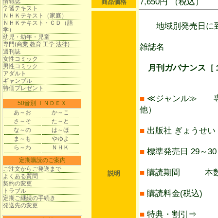
7,650円 （税込）
情報誌
商品価格
学習テキスト
ＮＨＫテキスト（家庭）
ＮＨＫテキスト・ＣＤ（語
地域別発売日に到
学）
幼児・幼年・児童
専門(商業 教育 工学 法律)
雑誌名
週刊誌
女性コミック
男性コミック
月刊ガバナンス［１
アダルト
ギャンブル
特価プレゼント
■
≪ジャンル≫ 専
50音別 ＩＮＤＥＸ
他）
あ～お
か～こ
さ～そ
た～と
■
出版社 ぎょうせい
な～の
は～ほ
ま～も
やゆよ
ら～わ
ＮＨＫ
■
標準発売日 29～30
定期購読のご案内
ご注文からご発送まで
■
購読期間 本数
説明
よくある質問
契約の変更
トラブル
■
購読料金(税込) 7
定期ご継続の手続き
発送先の変更
■
特典・割引⇒