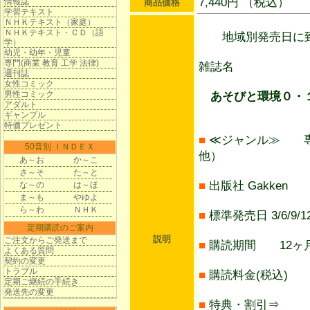
7,440円 （税込）
情報誌
商品価格
学習テキスト
ＮＨＫテキスト（家庭）
ＮＨＫテキスト・ＣＤ（語
地域別発売日に到
学）
幼児・幼年・児童
専門(商業 教育 工学 法律)
雑誌名
週刊誌
女性コミック
男性コミック
あそびと環境０・１
アダルト
ギャンブル
特価プレゼント
■
≪ジャンル≫ 専
50音別 ＩＮＤＥＸ
他）
あ～お
か～こ
さ～そ
た～と
■
出版社 Gakken
な～の
は～ほ
ま～も
やゆよ
ら～わ
ＮＨＫ
■
標準発売日 3/6/9/1
定期購読のご案内
説明
ご注文からご発送まで
■
購読期間 12ヶ月
よくある質問
契約の変更
トラブル
■
購読料金(税込) 7
定期ご継続の手続き
発送先の変更
■
特典・割引⇒