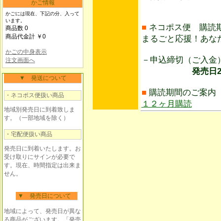
かご情報
かごには現在、下記の分、入って
います。
■
ネコポス便 購読
商品数 0
商品代金計 ￥0
まるごと応援！あな
かごの中身表示
－申込締切（ご入
注文画面へ
発売日25日前
▼ 発送について
■
購読期間のご案内
・ネコポス便扱い商品
１２ヶ月購読
地域別発売日に到着致しま
す。（一部地域を除く）
・宅配便扱い商品
発売日に到着いたします。お
受け取りにサインが必要で
す。現在、時間指定は出来ま
せん。
▼ 発売日について
地域によって、発売日が異な
る商品がございます。「発売