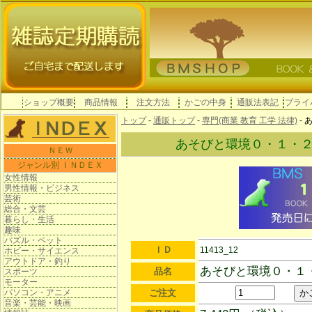
ショップ概要
商品情報
注文方法
かごの中身
通販法表記
プライ
トップ
-
通販トップ
-
専門(商業 教育 工学 法律)
-
あそびと環境０・１・
ＮＥＷ
ジャンル別 ＩＮＤＥＸ
女性情報
男性情報・ビジネス
芸術
総合・文芸
暮らし・生活
趣味
パズル・ペット
ＩＤ
11413_12
ホビー・サイエンス
アウトドア・釣り
あそびと環境０・１
品名
スポーツ
モーター
パソコン・アニメ
ご注文
音楽・芸能・映画