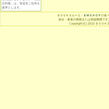
日到着」は、発送先ご住所を
基準とします。
ＢＯＯＫＳルーエ・
ＢＭＳＨＯＰ
の各
各社・著者の商標または登録商標です
Copyright (C) 2010 ＢＯＯＫＳ 