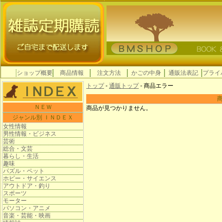
ショップ概要
商品情報
注文方法
かごの中身
通販法表記
プライ
トップ
-
通販トップ
- 商品エラー
ＮＥＷ
商品が見つかりません。
ジャンル別 ＩＮＤＥＸ
女性情報
男性情報・ビジネス
芸術
総合・文芸
暮らし・生活
趣味
パズル・ペット
ホビー・サイエンス
アウトドア・釣り
スポーツ
モーター
パソコン・アニメ
音楽・芸能・映画