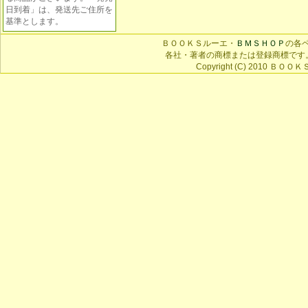
日到着」は、発送先ご住所を
基準とします。
ＢＯＯＫＳルーエ・
ＢＭＳＨＯＰ
の各
各社・著者の商標または登録商標です
Copyright (C) 2010 ＢＯＯＫＳ 