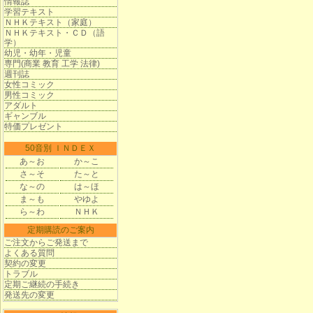
情報誌
学習テキスト
ＮＨＫテキスト（家庭）
ＮＨＫテキスト・ＣＤ（語
学）
幼児・幼年・児童
専門(商業 教育 工学 法律)
週刊誌
女性コミック
男性コミック
アダルト
ギャンブル
特価プレゼント
50音別 ＩＮＤＥＸ
あ～お
か～こ
さ～そ
た～と
な～の
は～ほ
ま～も
やゆよ
ら～わ
ＮＨＫ
定期購読のご案内
ご注文からご発送まで
よくある質問
契約の変更
トラブル
定期ご継続の手続き
発送先の変更