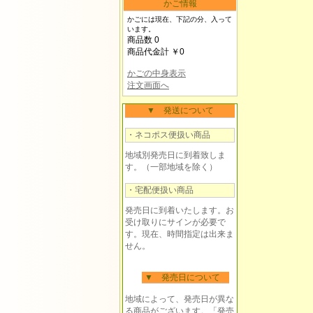
かご情報
かごには現在、下記の分、入って
います。
商品数 0
商品代金計 ￥0
かごの中身表示
注文画面へ
▼ 発送について
・ネコポス便扱い商品
地域別発売日に到着致しま
す。（一部地域を除く）
・宅配便扱い商品
発売日に到着いたします。お
受け取りにサインが必要で
す。現在、時間指定は出来ま
せん。
▼ 発売日について
地域によって、発売日が異な
る商品がございます。「発売