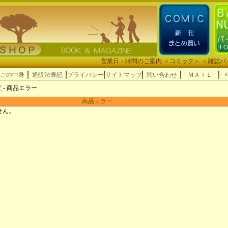
営業日・時間のご案内
＜
コミック
＞ ＜
雑誌バ
ごの中身
通販法表記
プライバシー
サイトマップ
問い合わせ
ＭＡＩＬ
ﾊ
プ
- 商品エラー
商品エラー
せん。