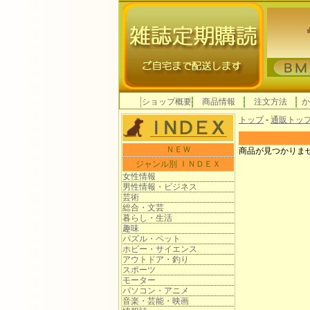
ショップ概要
商品情報
注文方法
か
トップ
-
通販トッ
ＮＥＷ
商品が見つかりま
ジャンル別 ＩＮＤＥＸ
女性情報
男性情報・ビジネス
芸術
総合・文芸
暮らし・生活
趣味
パズル・ペット
ホビー・サイエンス
アウトドア・釣り
スポーツ
モーター
パソコン・アニメ
音楽・芸能・映画