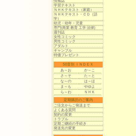
情報誌
学習テキスト
ＮＨＫテキスト（家庭）
ＮＨＫテキスト・ＣＤ（語
学）
幼児・幼年・児童
専門(商業 教育 工学 法律)
週刊誌
女性コミック
男性コミック
アダルト
ギャンブル
特価プレゼント
50音別 ＩＮＤＥＸ
あ～お
か～こ
さ～そ
た～と
な～の
は～ほ
ま～も
やゆよ
ら～わ
ＮＨＫ
定期購読のご案内
ご注文からご発送まで
よくある質問
契約の変更
トラブル
定期ご継続の手続き
発送先の変更