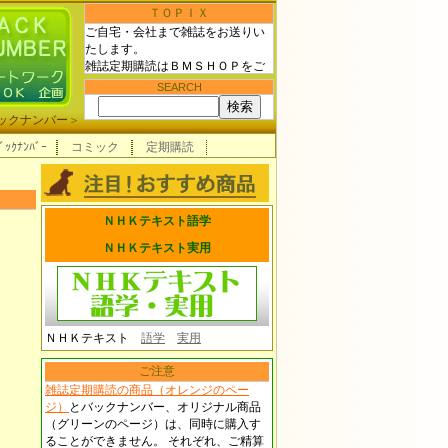
ＴＯＰＩＸ
ご自宅・会社まで雑誌をお送りい
たします。
雑誌定期購読はＢＭＳＨＯＰをご
利用下さい！
SEARCH
ックナンバー
＞
ﾞｯｸﾅﾝﾊﾞｰ
コミック
定期購読
ＮＨＫテキスト語学
ＮＨＫテキスト実用
ＮＨＫテキスト
語学
実用
ご注意
雑誌定期購読の商品（オレンジのペー
ジ）
とバックナンバー、オリジナル商品
（グリーンのページ）は、同時に購入す
ることができません。 それぞれ、ご精算