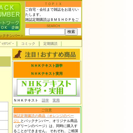
ＴＯＰＩＸ
ご自宅・会社まで雑誌をお送りい
たします。
雑誌定期購読はＢＭＳＨＯＰをご
利用下さい！
SEARCH
ックナンバー
＞
ﾞｯｸﾅﾝﾊﾞｰ
コミック
定期購読
ＮＨＫテキスト語学
ＮＨＫテキスト実用
ＮＨＫテキスト
語学
実用
ご注意
雑誌定期購読の商品（オレンジのペー
ジ）
とバックナンバー、オリジナル商品
（グリーンのページ）は、同時に購入す
ることができません。 それぞれ、ご精算