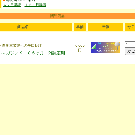
６ヶ月購読
１２ヶ月購読
関連商品
商品名
単価
画像
か
自動車業界への辛口批評
6,660
円
ルマガジンＸ ０６ヶ月 雑誌定期