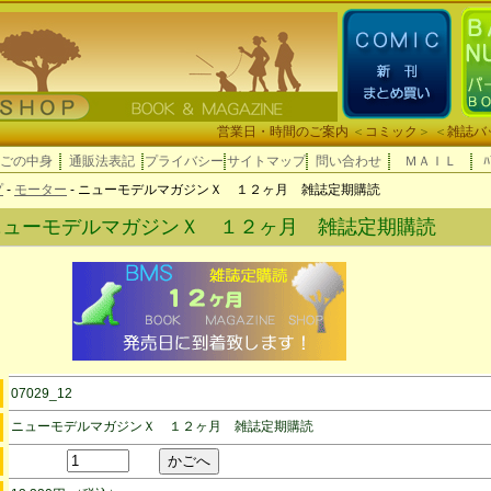
営業日・時間のご案内
＜
コミック
＞ ＜
雑誌バ
ごの中身
通販法表記
プライバシー
サイトマップ
問い合わせ
ＭＡＩＬ
ﾊ
プ
-
モーター
- ニューモデルマガジンＸ １２ヶ月 雑誌定期購読
ニューモデルマガジンＸ １２ヶ月 雑誌定期購読
07029_12
ニューモデルマガジンＸ １２ヶ月 雑誌定期購読