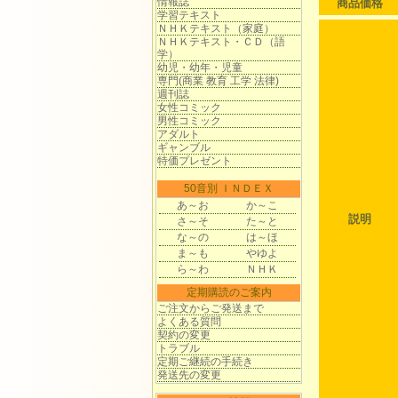
情報誌
商品価格
学習テキスト
ＮＨＫテキスト（家庭）
ＮＨＫテキスト・ＣＤ（語
学）
幼児・幼年・児童
専門(商業 教育 工学 法律)
週刊誌
女性コミック
男性コミック
アダルト
ギャンブル
特価プレゼント
50音別 ＩＮＤＥＸ
あ～お
か～こ
説明
さ～そ
た～と
な～の
は～ほ
ま～も
やゆよ
ら～わ
ＮＨＫ
定期購読のご案内
ご注文からご発送まで
よくある質問
契約の変更
トラブル
定期ご継続の手続き
発送先の変更