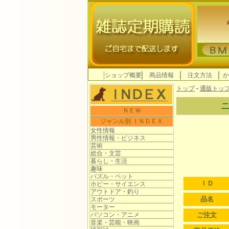
ショップ概要
商品情報
注文方法
か
トップ
-
通販トッ
ＮＥＷ
ジャンル別 ＩＮＤＥＸ
女性情報
男性情報・ビジネス
芸術
総合・文芸
暮らし・生活
趣味
パズル・ペット
ＩＤ
ホビー・サイエンス
アウトドア・釣り
品名
スポーツ
モーター
パソコン・アニメ
ご注文
音楽・芸能・映画