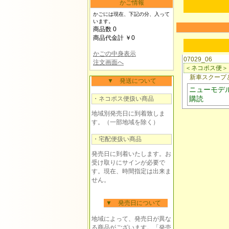
かご情報
かごには現在、下記の分、入って
います。
商品数 0
商品代金計 ￥0
かごの中身表示
07029_06
注文画面へ
＜ネコポス便＞
新車スクープと
▼ 発送について
ニューモデ
購読
・ネコポス便扱い商品
地域別発売日に到着致しま
す。（一部地域を除く）
・宅配便扱い商品
発売日に到着いたします。お
受け取りにサインが必要で
す。現在、時間指定は出来ま
せん。
▼ 発売日について
地域によって、発売日が異な
る商品がございます。「発売