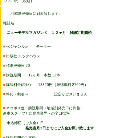
13,320円 （税込）
地域別発売日に到着致します。
雑誌名
ニューモデルマガジンＸ １２ヶ月 雑誌定期購読
■
≪ジャンル≫ モーター
■
出版社 ムックハウス
■
標準発売日 26
■
購読期間 12ヶ月 本数 12本
■
購読料金(税込) 13320円（雑誌送料 2760円）
■
特典・割引⇒ 設定がございません
■
ネコポス便 購読期間（地域別発売日に到着）
新車スクープと自動車業界への辛口批評
－申込締切（ご入金）日－
発売当月1日までにご入金お願い致します
■
購読期間のご案内