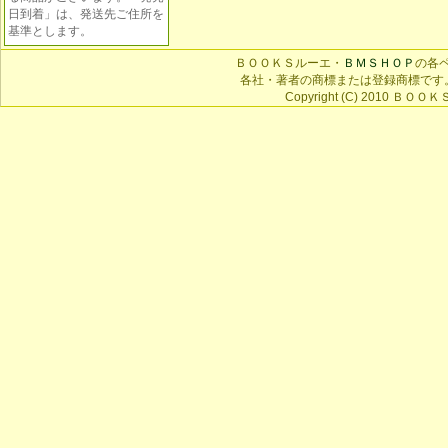
日到着」は、発送先ご住所を
基準とします。
ＢＯＯＫＳルーエ・
ＢＭＳＨＯＰ
の各
各社・著者の商標または登録商標です
Copyright (C) 2010 ＢＯＯＫＳ 