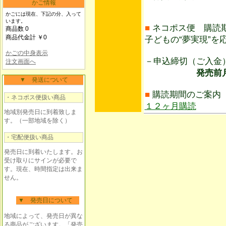
かご情報
かごには現在、下記の分、入って
います。
■
ネコポス便 購読
商品数 0
商品代金計 ￥0
子どもの“夢実現”を
かごの中身表示
－申込締切（ご入
注文画面へ
発売前月25日
▼ 発送について
■
購読期間のご案内
・ネコポス便扱い商品
１２ヶ月購読
地域別発売日に到着致しま
す。（一部地域を除く）
・宅配便扱い商品
発売日に到着いたします。お
受け取りにサインが必要で
す。現在、時間指定は出来ま
せん。
▼ 発売日について
地域によって、発売日が異な
る商品がございます。「発売