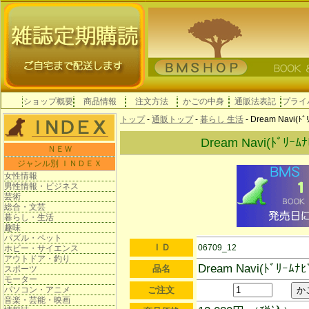
ショップ概要
商品情報
注文方法
かごの中身
通販法表記
プライ
トップ
-
通販トップ
-
暮らし 生活
- Dream Navi(
Dream Navi(ﾄﾞﾘ
ＮＥＷ
ジャンル別 ＩＮＤＥＸ
女性情報
男性情報・ビジネス
芸術
総合・文芸
暮らし・生活
趣味
パズル・ペット
ＩＤ
06709_12
ホビー・サイエンス
アウトドア・釣り
Dream Navi(ﾄﾞﾘｰ
品名
スポーツ
モーター
パソコン・アニメ
ご注文
音楽・芸能・映画