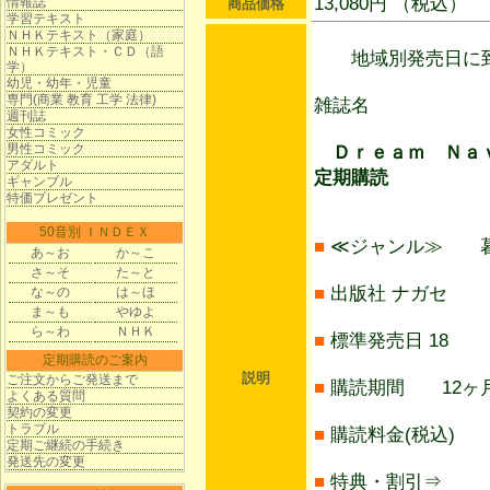
13,080円 （税込）
情報誌
商品価格
学習テキスト
ＮＨＫテキスト（家庭）
ＮＨＫテキスト・ＣＤ（語
地域別発売日に到
学）
幼児・幼年・児童
専門(商業 教育 工学 法律)
雑誌名
週刊誌
女性コミック
男性コミック
Ｄｒｅａｍ Ｎａｖ
アダルト
定期購読
ギャンブル
特価プレゼント
50音別 ＩＮＤＥＸ
■
≪ジャンル≫ 
あ～お
か～こ
さ～そ
た～と
■
出版社 ナガセ
な～の
は～ほ
ま～も
やゆよ
ら～わ
ＮＨＫ
■
標準発売日 18
定期購読のご案内
説明
ご注文からご発送まで
■
購読期間 12ヶ月
よくある質問
契約の変更
トラブル
■
購読料金(税込) 1
定期ご継続の手続き
発送先の変更
■
特典・割引⇒