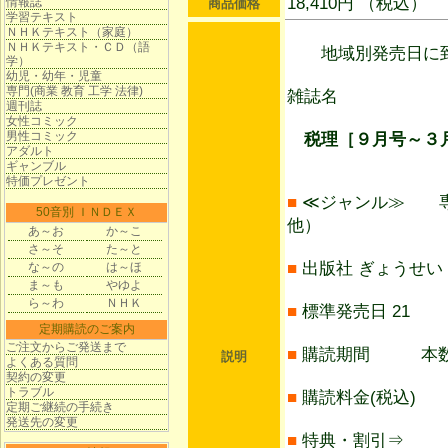
18,410円 （税込）
情報誌
商品価格
学習テキスト
ＮＨＫテキスト（家庭）
ＮＨＫテキスト・ＣＤ（語
地域別発売日に到
学）
幼児・幼年・児童
専門(商業 教育 工学 法律)
雑誌名
週刊誌
女性コミック
男性コミック
税理［９月号～３
アダルト
ギャンブル
特価プレゼント
■
≪ジャンル≫ 専
50音別 ＩＮＤＥＸ
他）
あ～お
か～こ
さ～そ
た～と
■
出版社 ぎょうせい
な～の
は～ほ
ま～も
やゆよ
ら～わ
ＮＨＫ
■
標準発売日 21
定期購読のご案内
ご注文からご発送まで
■
購読期間 本数
説明
よくある質問
契約の変更
トラブル
■
購読料金(税込) 1
定期ご継続の手続き
発送先の変更
■
特典・割引⇒