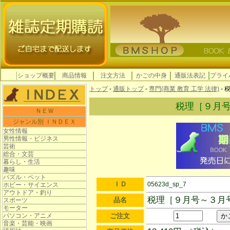
ショップ概要
商品情報
注文方法
かごの中身
通販法表記
プライ
トップ
-
通販トップ
-
専門(商業 教育 工学 法律)
-
税理［９月
ＮＥＷ
ジャンル別 ＩＮＤＥＸ
女性情報
男性情報・ビジネス
芸術
総合・文芸
暮らし・生活
趣味
パズル・ペット
ＩＤ
05623d_sp_7
ホビー・サイエンス
アウトドア・釣り
税理［９月号～３月
品名
スポーツ
モーター
パソコン・アニメ
ご注文
音楽・芸能・映画