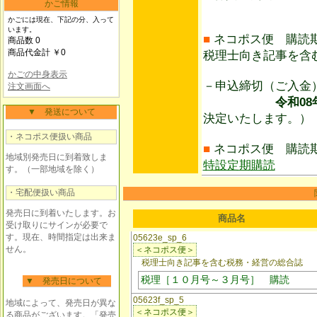
かご情報
かごには現在、下記の分、入って
います。
■
ネコポス便 購読
商品数 0
商品代金計 ￥0
税理士向き記事を含
かごの中身表示
－申込締切（ご入
注文画面へ
令和08年08
▼ 発送について
決定いたします。）
・ネコポス便扱い商品
■
ネコポス便 購読
地域別発売日に到着致しま
特設定期購読
す。（一部地域を除く）
・宅配便扱い商品
発売日に到着いたします。お
商品名
受け取りにサインが必要で
す。現在、時間指定は出来ま
05623e_sp_6
せん。
＜ネコポス便＞
税理士向き記事を含む税務・経営の総合誌
税理［１０月号～３月号］ 購読
▼ 発売日について
05623f_sp_5
地域によって、発売日が異な
＜ネコポス便＞
る商品がございます。「発売