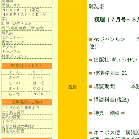
情報誌
学習テキスト
雑誌名
ＮＨＫテキスト（家庭）
ＮＨＫテキスト・ＣＤ（語
学）
税理［７月号～３
幼児・幼年・児童
専門(商業 教育 工学 法律)
週刊誌
女性コミック
■
≪ジャンル≫ 専
男性コミック
他）
アダルト
ギャンブル
特価プレゼント
■
出版社 ぎょうせい
50音別 ＩＮＤＥＸ
あ～お
か～こ
■
標準発売日 21
さ～そ
た～と
な～の
は～ほ
■
購読期間 本数
説明
ま～も
やゆよ
ら～わ
ＮＨＫ
■
購読料金(税込) 2
定期購読のご案内
ご注文からご発送まで
よくある質問
■
特典・割引⇒
契約の変更
トラブル
定期ご継続の手続き
発送先の変更
■
ネコポス便 購読