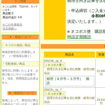
税理士向き記事を含
かご情報
かごには現在、下記の分、入って
います。
－申込締切（ご入
商品数 0
令和08年06
商品代金計 ￥0
決定いたします。）
かごの中身表示
注文画面へ
■
ネコポス便 購読
特設定期購読
▼ 発送について
・ネコポス便扱い商品
地域別発売日に到着致しま
商品名
単価
す。（一部地域を除く）
05623b_sp_8
・宅配便扱い商品
＜ネコポス便＞
税理士向き記事を含む税務・経営の総
発売日に到着いたします。お
21,04
合誌
受け取りにサインが必要で
円
す。現在、時間指定は出来ま
税理［８月号～３月号］ 購
せん。
読
05623c_sp_7
▼ 発売日について
＜ネコポス便＞
税理士向き記事を含む税務・経営の総
18,41
地域によって、発売日が異な
合誌
円
る商品がございます。「発売