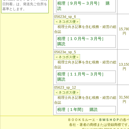
税理［９月号～３月号］ 購
日到着」は、発送先ご住所を
読
基準とします。
05623d_sp_6
＜ネコポス便＞
税理士向き記事を含む税務・経営の総
15,78
合誌
円
税理［１０月号～３月号］
購読
05623e_sp_5
＜ネコポス便＞
税理士向き記事を含む税務・経営の総
13,15
合誌
円
税理［１１月号～３月号］
購読
05623_sp_12
＜ネコポス便＞
31,56
税理士向き記事を含む税務・経営の総
円
合誌
税理［１年間］ 購読
ＢＯＯＫＳルーエ・
ＢＭＳＨＯＰ
の各
各社・著者の商標または登録商標です