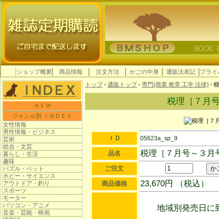
ショップ概要
商品情報
注文方法
かごの中身
通販法表記
プライ
トップ
-
通販トップ
-
専門(商業 教育 工学 法律)
-
税理［７月
ＮＥＷ
ジャンル別 ＩＮＤＥＸ
女性情報
男性情報・ビジネス
ＩＤ
05623a_sp_9
芸術
総合・文芸
税理［７月号～３月
品名
暮らし・生活
趣味
ご注文
パズル・ペット
ホビー・サイエンス
23,670円 （税込）
アウトドア・釣り
商品価格
スポーツ
モーター
パソコン・アニメ
地域別発売日に到
音楽・芸能・映画