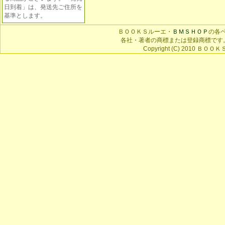
日到着」は、発送先ご住所を
基準とします。
ＢＯＯＫＳルーエ・
ＢＭＳＨＯＰ
の各
各社・著者の商標または登録商標です
Copyright (C) 2010 ＢＯＯＫＳ 