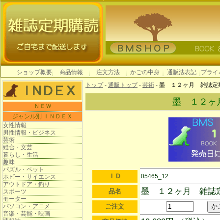
ショップ概要
商品情報
注文方法
かごの中身
通販法表記
プライ
トップ
-
通販トップ
-
芸術
- 墨 １２ヶ月 雑誌定
墨 １２ヶ
ＮＥＷ
ジャンル別 ＩＮＤＥＸ
女性情報
男性情報・ビジネス
芸術
総合・文芸
暮らし・生活
趣味
パズル・ペット
ＩＤ
05465_12
ホビー・サイエンス
アウトドア・釣り
墨 １２ヶ月 雑誌
品名
スポーツ
モーター
パソコン・アニメ
ご注文
音楽・芸能・映画