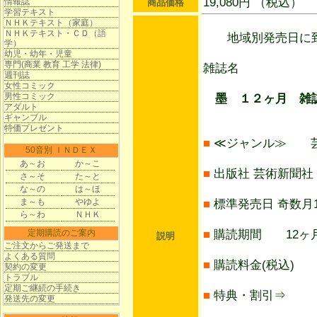
19,080円 （税込）
情報誌
商品価格
学習テキスト
ＮＨＫテキスト（家庭）
ＮＨＫテキスト・ＣＤ（語
地域別発売日に到
学）
幼児・幼年・児童
専門(商業 教育 工学 法律)
雑誌名
週刊誌
女性コミック
男性コミック
墨 １２ヶ月 雑
アダルト
ギャンブル
特価プレゼント
■
≪ジャンル≫ 
50音別 ＩＮＤＥＸ
あ～お
か～こ
■
出版社 芸術新聞社
さ～そ
た～と
な～の
は～ほ
ま～も
やゆよ
■
標準発売日 奇数月
ら～わ
ＮＨＫ
定期購読のご案内
■
購読期間 12ヶ月
説明
ご注文からご発送まで
よくある質問
■
購読料金(税込) 1
契約の変更
トラブル
定期ご継続の手続き
■
特典・割引⇒ 
発送先の変更