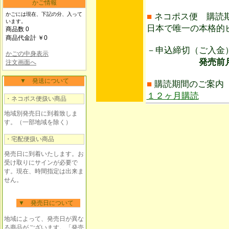
かご情報
かごには現在、下記の分、入って
■
ネコポス便 購読
います。
日本で唯一の本格的
商品数 0
商品代金計 ￥0
－申込締切（ご入
かごの中身表示
発売前月1日ま
注文画面へ
▼ 発送について
■
購読期間のご案内
１２ヶ月購読
・ネコポス便扱い商品
地域別発売日に到着致しま
す。（一部地域を除く）
・宅配便扱い商品
発売日に到着いたします。お
受け取りにサインが必要で
す。現在、時間指定は出来ま
せん。
▼ 発売日について
地域によって、発売日が異な
る商品がございます。「発売