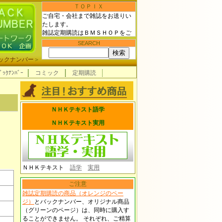
ＴＯＰＩＸ
ご自宅・会社まで雑誌をお送りい
たします。
雑誌定期購読はＢＭＳＨＯＰをご
利用下さい！
SEARCH
ックナンバー
＞
ﾞｯｸﾅﾝﾊﾞｰ
コミック
定期購読
ＮＨＫテキスト語学
ＮＨＫテキスト実用
ＮＨＫテキスト
語学
実用
ご注意
雑誌定期購読の商品（オレンジのペー
ジ）
とバックナンバー、オリジナル商品
（グリーンのページ）は、同時に購入す
ることができません。 それぞれ、ご精算