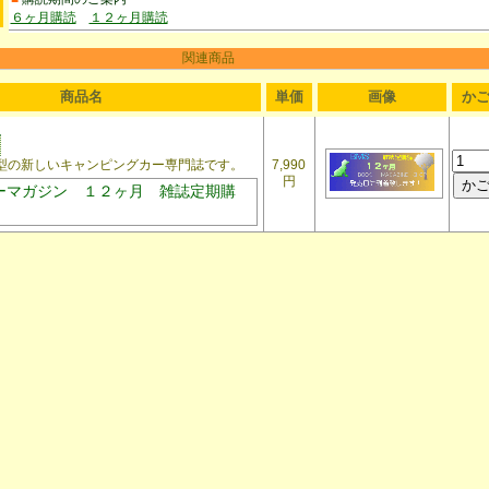
６ヶ月購読
１２ヶ月購読
関連商品
商品名
単価
画像
か
の新しいキャンピングカー専門誌です。
7,990
円
ーマガジン １２ヶ月 雑誌定期購