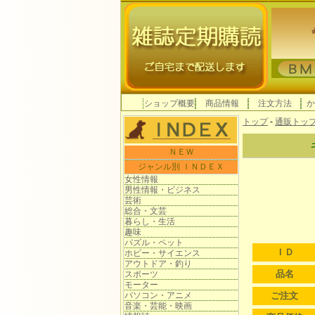
ショップ概要
商品情報
注文方法
か
トップ
-
通販トッ
ＮＥＷ
ジャンル別 ＩＮＤＥＸ
女性情報
男性情報・ビジネス
芸術
総合・文芸
暮らし・生活
趣味
パズル・ペット
ＩＤ
ホビー・サイエンス
アウトドア・釣り
品名
スポーツ
モーター
パソコン・アニメ
ご注文
音楽・芸能・映画