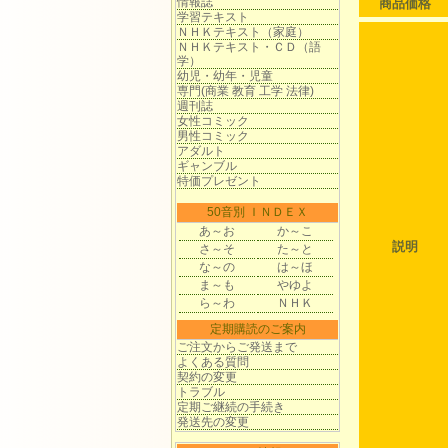
情報誌
商品価格
学習テキスト
ＮＨＫテキスト（家庭）
ＮＨＫテキスト・ＣＤ（語
学）
幼児・幼年・児童
専門(商業 教育 工学 法律)
週刊誌
女性コミック
男性コミック
アダルト
ギャンブル
特価プレゼント
50音別 ＩＮＤＥＸ
あ～お
か～こ
説明
さ～そ
た～と
な～の
は～ほ
ま～も
やゆよ
ら～わ
ＮＨＫ
定期購読のご案内
ご注文からご発送まで
よくある質問
契約の変更
トラブル
定期ご継続の手続き
発送先の変更