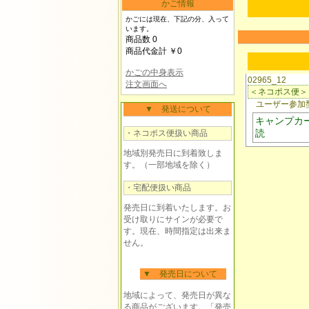
かご情報
かごには現在、下記の分、入って
います。
商品数 0
商品代金計 ￥0
かごの中身表示
02965_12
注文画面へ
＜ネコポス便＞
ユーザー参加型
▼ 発送について
キャンプカ
読
・ネコポス便扱い商品
地域別発売日に到着致しま
す。（一部地域を除く）
・宅配便扱い商品
発売日に到着いたします。お
受け取りにサインが必要で
す。現在、時間指定は出来ま
せん。
▼ 発売日について
地域によって、発売日が異な
る商品がございます。「発売