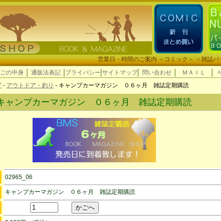
営業日・時間のご案内
＜
コミック
＞ ＜
雑誌バ
ごの中身
通販法表記
プライバシー
サイトマップ
問い合わせ
ＭＡＩＬ
ﾊ
プ
-
アウトドア・釣り
- キャンプカーマガジン ０６ヶ月 雑誌定期購読
キャンプカーマガジン ０６ヶ月 雑誌定期購読
02965_06
キャンプカーマガジン ０６ヶ月 雑誌定期購読