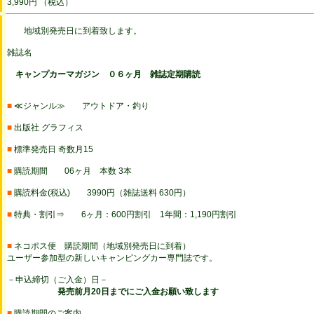
3,990円 （税込）
地域別発売日に到着致します。
雑誌名
キャンプカーマガジン ０６ヶ月 雑誌定期購読
■
≪ジャンル≫ アウトドア・釣り
■
出版社 グラフィス
■
標準発売日 奇数月15
■
購読期間 06ヶ月 本数 3本
■
購読料金(税込) 3990円（雑誌送料 630円）
■
特典・割引⇒ 6ヶ月：600円割引 1年間：1,190円割引
■
ネコポス便 購読期間（地域別発売日に到着）
ユーザー参加型の新しいキャンピングカー専門誌です。
－申込締切（ご入金）日－
発売前月20日までにご入金お願い致します
■
購読期間のご案内