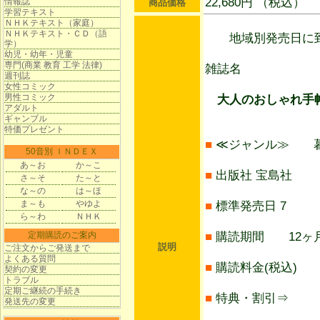
22,680円 （税込）
情報誌
商品価格
学習テキスト
ＮＨＫテキスト（家庭）
ＮＨＫテキスト・ＣＤ（語
地域別発売日に到
学）
幼児・幼年・児童
専門(商業 教育 工学 法律)
雑誌名
週刊誌
女性コミック
男性コミック
大人のおしゃれ手帖
アダルト
ギャンブル
特価プレゼント
■
≪ジャンル≫ 
50音別 ＩＮＤＥＸ
あ～お
か～こ
■
出版社 宝島社
さ～そ
た～と
な～の
は～ほ
ま～も
やゆよ
■
標準発売日 7
ら～わ
ＮＨＫ
定期購読のご案内
■
購読期間 12ヶ月
説明
ご注文からご発送まで
よくある質問
■
購読料金(税込) 2
契約の変更
トラブル
定期ご継続の手続き
■
特典・割引⇒
発送先の変更