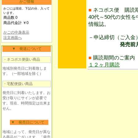
かご情報
かごには現在、下記の分、入って
■
ネコポス便 購読
います。
40代～50代の女性
商品数 0
商品代金計 ￥0
情報誌。
かごの中身表示
－申込締切（ご入
注文画面へ
発売前月3日ま
▼ 発送について
■
購読期間のご案内
・ネコポス便扱い商品
１２ヶ月購読
地域別発売日に到着致しま
す。（一部地域を除く）
・宅配便扱い商品
発売日に到着いたします。お
受け取りにサインが必要で
す。現在、時間指定は出来ま
せん。
▼ 発売日について
地域によって、発売日が異な
る商品がございます。「発売