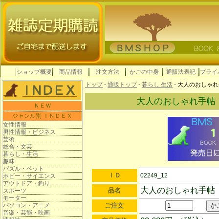
ショップ概要
商品情報
注文方法
かごの中身
通販法表記
プライ
トップ
-
通販トップ
-
暮らし 生活
- 大人のおしゃ
大人のおしゃれ手帖
ＮＥＷ
ジャンル別 ＩＮＤＥＸ
女性情報
男性情報・ビジネス
芸術
総合・文芸
暮らし・生活
趣味
パズル・ペット
ＩＤ
02249_12
ホビー・サイエンス
アウトドア・釣り
大人のおしゃれ手帖
品名
スポーツ
モーター
パソコン・アニメ
ご注文
音楽・芸能・映画