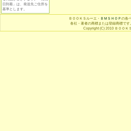
日到着」は、発送先ご住所を
基準とします。
ＢＯＯＫＳルーエ・
ＢＭＳＨＯＰ
の各
各社・著者の商標または登録商標です
Copyright (C) 2010 ＢＯＯＫＳ 