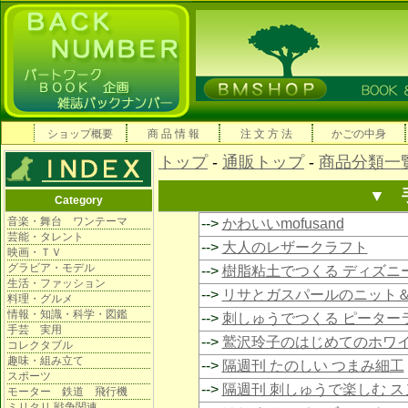
ショップ概要
商 品 情 報
注 文 方 法
かごの中身
トップ
-
通販トップ
-
商品分類一
▼ 
Category
音楽・舞台 ワンテーマ
-->
かわいいmofusand
芸能・タレント
-->
大人のレザークラフト
映画・ＴＶ
グラビア・モデル
-->
樹脂粘土でつくる ディズニ
生活・ファッション
-->
リサとガスパールのニット
料理・グルメ
情報・知識・科学・図鑑
-->
刺しゅうでつくる ピーター
手芸 実用
-->
鷲沢玲子のはじめてのホワ
コレクタブル
趣味・組み立て
-->
隔週刊 たのしい つまみ細工
スポーツ
-->
隔週刊 刺しゅうで楽しむ 
モーター 鉄道 飛行機
ミリタリ 戦争関連