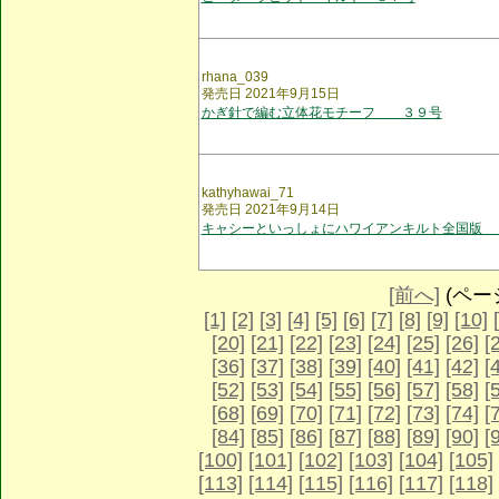
rhana_039
発売日 2021年9月15日
かぎ針で編む立体花モチーフ ３９号
kathyhawai_71
発売日 2021年9月14日
キャシーといっしょにハワイアンキルト全国版 
[前へ]
(ページ 
[1]
[2]
[3]
[4]
[5]
[6]
[7]
[8]
[9]
[10]
[20]
[21]
[22]
[23]
[24]
[25]
[26]
[
[36]
[37]
[38]
[39]
[40]
[41]
[42]
[
[52]
[53]
[54]
[55]
[56]
[57]
[58]
[
[68]
[69]
[70]
[71]
[72]
[73]
[74]
[
[84]
[85]
[86]
[87]
[88]
[89]
[90]
[
[100]
[101]
[102]
[103]
[104]
[105]
[113]
[114]
[115]
[116]
[117]
[118]