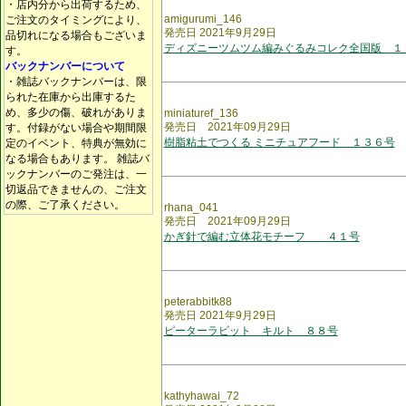
・店内分から出荷するため、
amigurumi_146
ご注文のタイミングにより、
発売日 2021年9月29日
品切れになる場合もございま
ディズニーツムツム編みぐるみコレク全国版 １
す。
バックナンバーについて
・雑誌バックナンバーは、限
られた在庫から出庫するた
め、多少の傷、破れがありま
miniaturef_136
発売日 2021年09月29日
す。付録がない場合や期間限
樹脂粘土でつくる ミニチュアフード １３６号
定のイベント、特典が無効に
なる場合もあります。 雑誌バ
ックナンバーのご発注は、一
切返品できませんの、ご注文
の際、ご了承ください。
rhana_041
発売日 2021年09月29日
かぎ針で編む立体花モチーフ ４１号
peterabbitk88
発売日 2021年9月29日
ピーターラビット キルト ８８号
kathyhawai_72