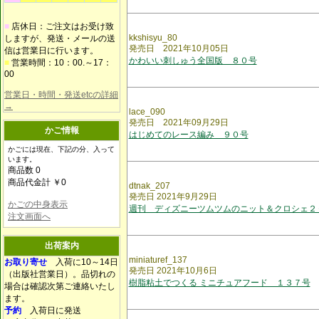
■
店休日：ご注文はお受け致
kkshisyu_80
しますが、発送・メールの送
発売日 2021年10月05日
信は営業日に行います。
かわいい刺しゅう全国版 ８０号
■
営業時間：10：00.～17：
00
営業日・時間・発送etcの詳細
→
lace_090
発売日 2021年09月29日
かご情報
はじめてのレース編み ９０号
かごには現在、下記の分、入って
います。
商品数 0
商品代金計 ￥0
dtnak_207
発売日 2021年9月29日
かごの中身表示
週刊 ディズニーツムツムのニット＆クロシェ２
注文画面へ
出荷案内
miniaturef_137
お取り寄せ
入荷に10～14日
発売日 2021年10月6日
（出版社営業日）。品切れの
樹脂粘土でつくる ミニチュアフード １３７号
場合は確認次第ご連絡いたし
ます。
予約
入荷日に発送