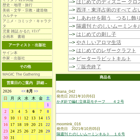
-->
はじめてのディズニー クロ
歴史・地理・旅行
-->
西洋・東洋占術のすべて 占
美術・文学・宗教・建造物
カルチャ
-->
しあわせを願う つるし飾
アニメ・コミック・キャラク
-->
隔週刊 たのしいムーミンキ
タ
児童 雑誌 かるた ﾄﾗﾝﾌﾟ
-->
はじめての刺し子
企画本 書籍
-->
やさしいアロマ生活
アーティスト・出版社
-->
はじめてのレザークラフト
サイン本
作家・出版社
-->
ピーターラビットキルト
-->
▽販売終了
その他
MAGIC The Gathering
商品名
営業日のご案内
詳細→
rhana_042
発売日 2021年10月6日
かぎ針で編む立体花モチーフ ４２号
moomink_016
発売日 2021年10月05日
隔週刊 たのしいムーミンキルト １６号