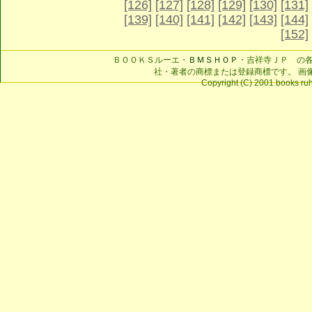
[126]
[127]
[128]
[129]
[130]
[131]
[139]
[140]
[141]
[142]
[143]
[144]
[152]
ＢＯＯＫＳルーエ・
ＢＭＳＨＯＰ
・吉祥寺ＪＰ の
社・著者の商標または登録商標です。 画
Copyright (C) 2001 books ruhe