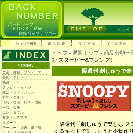
ショップ概要
商 品 情 報
注 文 方 法
かごの中身
トップ
-
通販トップ
-
商品分類一
む スヌーピー&フレンズ）
Category
隔週刊 刺しゅうで楽
音楽・舞台 ワンテーマ
芸能・タレント
映画・ＴＶ
グラビア・モデル
生活・ファッション
料理・グルメ
情報・知識・科学・図鑑
手芸 実用
コレクタブル
趣味・組み立て
スポーツ
隔週刊『刺しゅうで楽しむ ス
モーター 鉄道 飛行機
くるキットで刺しゅうと小物作り
ミリタリ 戦争関連