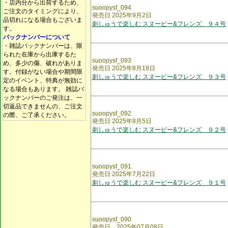
・店内分から出荷するため、
suoopysf_094
ご注文のタイミングにより、
発売日 2025年9月2日
品切れになる場合もございま
刺しゅうで楽しむ スヌーピー&フレンズ ９４号
す。
バックナンバーについて
・雑誌バックナンバーは、限
られた在庫から出庫するた
suoopysf_093
め、多少の傷、破れがありま
発売日 2025年8月19日
す。付録がない場合や期間限
刺しゅうで楽しむ スヌーピー&フレンズ ９３号
定のイベント、特典が無効に
なる場合もあります。 雑誌バ
ックナンバーのご発注は、一
切返品できませんの、ご注文
suoopysf_092
の際、ご了承ください。
発売日 2025年8月5日
刺しゅうで楽しむ スヌーピー&フレンズ ９２号
suoopysf_091
発売日 2025年7月22日
刺しゅうで楽しむ スヌーピー&フレンズ ９１号
suoopysf_090
発売日 2025年07月08日