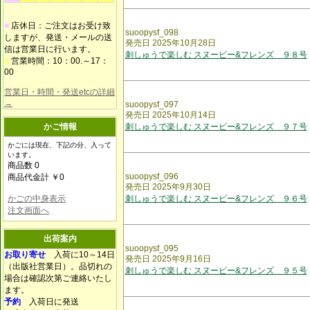
■
店休日：ご注文はお受け致
suoopysf_098
しますが、発送・メールの送
発売日 2025年10月28日
信は営業日に行います。
刺しゅうで楽しむ スヌーピー&フレンズ ９８号
■
営業時間：10：00.～17：
00
営業日・時間・発送etcの詳細
→
suoopysf_097
発売日 2025年10月14日
かご情報
刺しゅうで楽しむ スヌーピー&フレンズ ９７号
かごには現在、下記の分、入って
います。
商品数 0
suoopysf_096
商品代金計 ￥0
発売日 2025年9月30日
かごの中身表示
刺しゅうで楽しむ スヌーピー&フレンズ ９６号
注文画面へ
出荷案内
suoopysf_095
お取り寄せ
入荷に10～14日
発売日 2025年9月16日
（出版社営業日）。品切れの
刺しゅうで楽しむ スヌーピー&フレンズ ９５号
場合は確認次第ご連絡いたし
ます。
予約
入荷日に発送