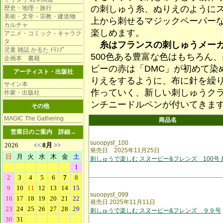
の刺しゅう糸、ぬりえのように
歴史・地理・旅行
美術・文学・宗教・建造物
上から刺せるマジックペーパー
カルチャ
楽しめます。
アニメ・コミック・キャラク
タ
糸はフランスの刺しゅうメーカ
児童 雑誌 かるた ﾄﾗﾝﾌﾟ
500色ある豊富な色はもちろん
企画本 書籍
ピーの赤は「DMC」が初めて染
アーティスト・出版社
りえをするように、布に針を繰
サイン本
作っていく、新しい刺しゅうクラ
作家・出版社
ンチニードルペンが付いてきま
その他
MAGIC The Gathering
商品名
営業日のご案内
詳細→
suoopysf_100
発売日 2025年11月25日
刺しゅうで楽しむ スヌーピー&フレンズ 100号 
suoopysf_099
発売日 2025年11月11日
刺しゅうで楽しむ スヌーピー&フレンズ ９９号