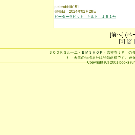
peterabbitk151
発売日 2024年02月28日
ピーターラビット キルト １５１号
[前へ] (ペー
[1]
[2]
ＢＯＯＫＳルーエ・
ＢＭＳＨＯＰ
・吉祥寺ＪＰ の
社・著者の商標または登録商標です。 画
Copyright (C) 2001 books ruhe