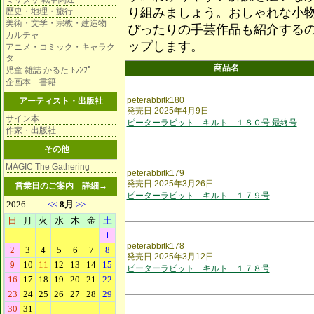
り組みましょう。おしゃれな小
歴史・地理・旅行
美術・文学・宗教・建造物
ぴったりの手芸作品も紹介する
カルチャ
ップします。
アニメ・コミック・キャラク
タ
商品名
児童 雑誌 かるた ﾄﾗﾝﾌﾟ
企画本 書籍
peterabbitk180
アーティスト・出版社
発売日 2025年4月9日
サイン本
ピーターラビット キルト １８０号 最終号
作家・出版社
その他
MAGIC The Gathering
peterabbitk179
発売日 2025年3月26日
営業日のご案内
詳細→
ピーターラビット キルト １７９号
peterabbitk178
発売日 2025年3月12日
ピーターラビット キルト １７８号