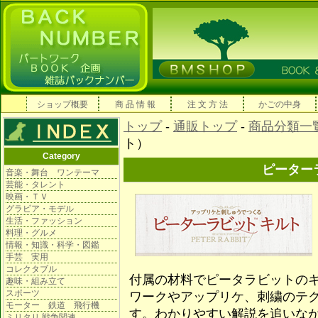
ショップ概要
商 品 情 報
注 文 方 法
かごの中身
トップ
-
通販トップ
-
商品分類一
ト）
Category
ピーター
音楽・舞台 ワンテーマ
芸能・タレント
映画・ＴＶ
グラビア・モデル
生活・ファッション
料理・グルメ
情報・知識・科学・図鑑
手芸 実用
コレクタブル
付属の材料でピータラビットの
趣味・組み立て
スポーツ
ワークやアップリケ、刺繍のテ
モーター 鉄道 飛行機
す。わかりやすい解説を追いな
ミリタリ 戦争関連