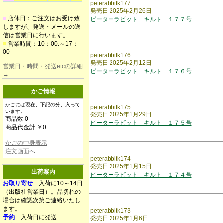
peterabbitk177
発売日 2025年2月26日
■
店休日：ご注文はお受け致
ピーターラビット キルト １７７号
しますが、発送・メールの送
信は営業日に行います。
■
営業時間：10：00.～17：
00
peterabbitk176
発売日 2025年2月12日
営業日・時間・発送etcの詳細
ピーターラビット キルト １７６号
→
かご情報
かごには現在、下記の分、入って
peterabbitk175
います。
発売日 2025年1月29日
商品数 0
ピーターラビット キルト １７５号
商品代金計 ￥0
かごの中身表示
注文画面へ
peterabbitk174
発売日 2025年1月15日
出荷案内
ピーターラビット キルト １７４号
お取り寄せ
入荷に10～14日
（出版社営業日）。品切れの
場合は確認次第ご連絡いたし
ます。
peterabbitk173
予約
入荷日に発送
発売日 2025年1月6日